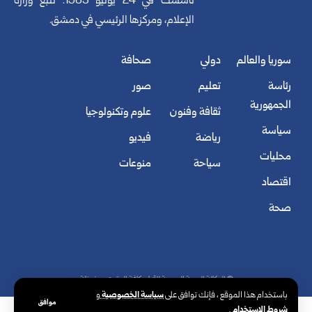
تأسست في 24 يونيو 1965. تتبع وزارة
الإعلام، ومركزها الرئيسي في دمشق.
سوريا والعالم
دولي
صحافة
رئاسة
تعليم
صور
الجمهورية
ثقافة وفنون
علوم وتكنولوجيا
سياسة
رياضة
فيديو
محليات
سياحة
منوعات
اقتصاد
صحة
© الوكالة العربية السورية للأنباء. كافة الحقوق محفوظة.
سياسة الخصوصية
باستخدام هذا الموقع ، فإنك توافق على
و
موافق
شروط الاستخدام
.