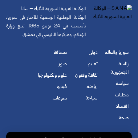
الوكالة العربية السورية للأنباء – سانا
الوكالة الوطنية الرسمية للأخبار في سوريا،
تأسست في 24 يونيو 1965. تتبع وزارة
الإعلام، ومركزها الرئيسي في دمشق.
سوريا والعالم
دولي
صحافة
رئاسة
تعليم
صور
الجمهورية
ثقافة وفنون
علوم وتكنولوجيا
سياسة
رياضة
فيديو
محليات
سياحة
منوعات
اقتصاد
صحة