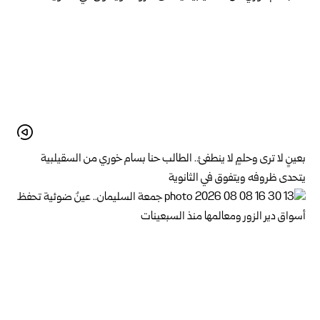
بعينٍ لا ترى وحلمٍ لا ينطفئ.. الطالب حنا بسام خوري من السقيلبية
يتحدى ظروفه ويتفوق في الثانوية