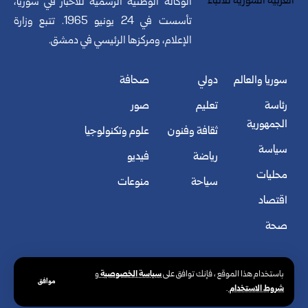
الوكالة الوطنية الرسمية للأخبار في سوريا،
تأسست في 24 يونيو 1965. تتبع وزارة
الإعلام، ومركزها الرئيسي في دمشق.
سوريا والعالم
دولي
صحافة
رئاسة
تعليم
صور
الجمهورية
ثقافة وفنون
علوم وتكنولوجيا
سياسة
رياضة
فيديو
محليات
سياحة
منوعات
اقتصاد
صحة
سياسة الخصوصية
باستخدام هذا الموقع ، فإنك توافق على
و
موافق
شروط الاستخدام
.
© الوكالة العربية السورية للأنباء. كافة الحقوق محفوظة.