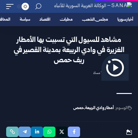
أخبار سوريا
مجلس الشعب
محليات
اقتصاد
سياسة
المحا
مشاهد للسيول التي تسببت بها الأمطار
الغزيرة في وادي الربيعة بمدينة القصير في
ريف حمص
2026/04/27 1:24 مساءً
الوسوم:
أمطار وادي الربيعة
حمص