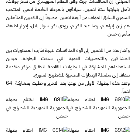
السباعي: إن المنافسات جرت وفق النظام السويسري من تسع جولات،
تأهل بنهايتها ستة لاعبين، سيلاقون بالمرحلة القادمة لاعبي المنتخب
السوري السابق المؤلف من أربعة لاعبين مضيفاً: إن اللاعبين المتأهلين
هم زين إبراهيم، رضا عبد الكريم، رودي بكر، سوار بلال، إدوار لطيفة،
مأمون حسن.
وأشار عدد من اللاعبين إلى قوة المنافسات نتيجة تقارب المستويات بين
المشاركين والتحضيرات القوية التي سبقت البطولة، مبدين
استعداداهم للمشاركة في البطولات القادمة لتحقيق مراكز متقدمة
تضاف إلى سلسلة الإنجازات المتميزة للشطرنج السوري.
وتعد هذه البطولة الأولى من نوعها بعد التحرير وحظيت بمشاركة 64
لاعباً.