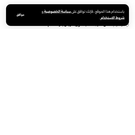
سياسة الخصوصية
باستخدام هذا الموقع ، فإنك توافق على
و
موافق
شروط الاستخدام
.
الوسوم:
كأس آسيا
منتخب سوريا للرجال بكرة القدم
الوكالة العربية السورية للأنباء – سانا
الوكالة الوطنية الرسمية للأخبار في سوريا،
تأسست في 24 يونيو 1965. تتبع وزارة
الإعلام، ومركزها الرئيسي في دمشق.
سوريا والعالم
دولي
صحافة