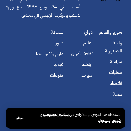
تأسست في 24 يونيو 1965. تتبع وزارة
الإعلام، ومركزها الرئيسي في دمشق.
سوريا والعالم
دولي
صحافة
رئاسة
تعليم
صور
الجمهورية
ثقافة وفنون
علوم وتكنولوجيا
سياسة
رياضة
فيديو
محليات
سياحة
منوعات
اقتصاد
صحة
سياسة الخصوصية
باستخدام هذا الموقع ، فإنك توافق على
و
موافق
شروط الاستخدام
.
© الوكالة العربية السورية للأنباء. كافة الحقوق محفوظة.