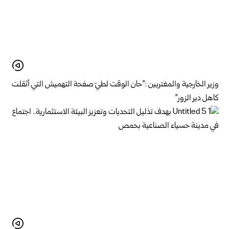
وزير الخارجية والمغتربين :”حان الوقت لطيّ صفحة التهميش التي أثقلت
كاهل دير الزور”