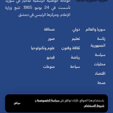
الوكالة الوطنية الرسمية للأخبار في سوريا،
تأسست في 24 يونيو 1965. تتبع وزارة
الإعلام، ومركزها الرئيسي في دمشق.
سوريا والعالم
دولي
صحافة
رئاسة
تعليم
صور
الجمهورية
ثقافة وفنون
علوم وتكنولوجيا
سياسة
رياضة
فيديو
محليات
سياحة
منوعات
اقتصاد
صحة
سياسة الخصوصية
باستخدام هذا الموقع ، فإنك توافق على
و
موافق
شروط الاستخدام
.
© الوكالة العربية السورية للأنباء. كافة الحقوق محفوظة.