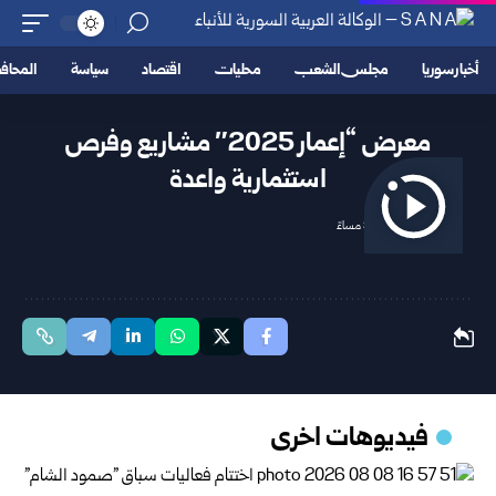
أخبار سوريا
مجلس الشعب
محليات
اقتصاد
سياسة
المحا
معرض “إعمار 2025″ مشاريع وفرص
استثمارية واعدة
2025/10/31 9:22 مساءً
فيديوهات اخرى