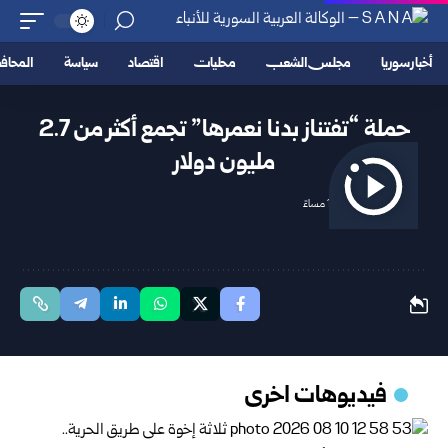
أخبار سوريا
مجلس الشعب
محليات
اقتصاد
سياسة
المحا
حملة “تفتناز بدنا نعمرها” تجمع أكثر من 2.7
مليون دولار
2025/10/17 11:59 مساءً
فيديوهات اخرى