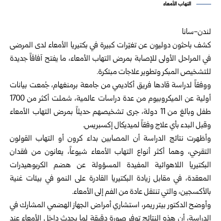
التهاب الأمعاء
لندن-سانا
كشف باحثون دوليون عن تغيّرات كبيرة في بكتيريا الأمعاء لدى المرضى
في المراحل الأولى للإصابة بمرض التهاب الأمعاء، ما يفتح آفاقاً جديدة
للتشخيص المبكر وتطوير علاجات مبتكرة.
ووفقاً لدراسة قادها فريق أكاديمي من جامعة برمنغهام، جُمعت بيانات
أولية عن الميكروبيوم من عدة دراسات عالمية، شملت أكثر من 1700
طفل وبالغ من 11 دولة، جرى تشخيصهم حديثاً بمرض التهاب الأمعاء
وقبل البدء بأي علاج وفقاً لميديكال إكسبريس.
وأظهرت نتائج الدراسة أن المصابين بداء كرون أو التهاب القولون
التقرحي، وهما أكثر أنواع التهاب الأمعاء شيوعاً، يعانون من فقدان
البكتيريا اللاهوائية المفيدة المسؤولة عن هضم الكربوهيدرات
المعقدة، في مقابل زيادة البكتيريا القادرة على النمو في بيئات غنية
بالأكسجين، والتي تنتقل عادة من الفم إلى الأمعاء.
وأوضح الدكتور بيتر ريمر، استشاري أمراض الجهاز الهضمي المشارك في
الدراسة، أن هذه النتائج توفر صورة دقيقة لما يحدث داخل الأمعاء عند