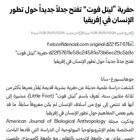
حفرية “ليتل فوت” تفتح جدلاً جديداً حول تطور
الإنسان في إفريقيا
تاريخ النشر: 2025/12/24 11:28 صباحًا
اخر تحديث: 2025/12/24 11:28 صباحًا
جوهانسبورغ-سانا
كشفت دراسة علمية حديثة عن حفرية بشرية قديمة يُقدَّر عمرها بأكثر من
ثلاثة ملايين سنة، تُعرف باسم “ليتل فوت” (Little Foot)، مشيرة إلى
أنها قد تنتمي إلى نوع من أسلاف الإنسان لم يكن معروفاً سابقاً، ما قد
يغير بعض المفاهيم حول تطور الإنسان في إفريقيا.
وذكرت مجلة American Journal of Biological Anthropology
المختصة بعلم الإنثروبولوجيا البيولوجية أن الدراسة التي قادها الباحث
جيسي مارتن من جامعة لاتروب بالتعاون مع جامعة كامبريدج، خلصت