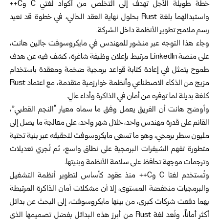
خطة طويلة الأجل تهدف إلى التخلص من أكواد لغتي C وC++
واستبدالهما بلغة Rust بحلول نهاية العقد الحالي، في خطوة قد تعيد
رسم ملامح تطوير الأنظمة داخل الشركة.
وجاء هذا التوجه عبر منشور للمهندس في مايكروسوفت جالين هانت،
على منصة LinkedIn مرتبط بإعلان وظيفة شاغرة، كشف فيه عن هدف
طموح يتمثل في إعادة كتابة قواعد برمجية ضخمة ومعقدة باستخدام
مزيج من الذكاء الاصطناعي وأنظمة خوارزمية متقدمة، مع اعتماد Rust
كلغة بديلة لما توفره من أمان في الذاكرة وأداء عالٍ.
وأوضح هانت أن الفريق يعمل وفق ما سماه معيار “النجم القطبي”،
القائم على قدرة مهندس واحد، خلال شهر واحد، على معالجة ما يصل إلى
مليون سطر برمجي، وهو ما تسعى مايكروسوفت لتحقيقه عبر بنية تحتية
متطورة تفهم الشيفرات البرمجية على نطاق واسع، ثم تُجري تعديلات
وترجمات موجهة تحافظ على سلامة الأنظمة وبنيتها.
وتُستخدم لغتا C وC++ منذ عقود كأساس لتطوير أنظمة التشغيل
والبرمجيات منخفضة المستوى، إلا أن مشكلات أمان الذاكرة المرتبطة
بهما دفعت شركات كبرى، من بينها مايكروسوفت، إلى البحث عن بدائل
أكثر أماناً، وتُعد لغة Rust من أبرز هذه البدائل بفضل تصميمها الذي