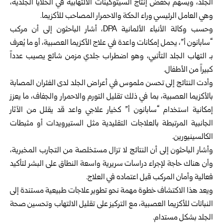
الجلد، ويسهم بخفض إنتاج السيتوكينات الالتهابية في الخلايا الجلدية،
وهي العامل الرئيسي وراء الحكة والاحمرار المصاحب للأكزيما.
وحسب وكالة الأنباء الألمانية DPA، أشار الباحثون إلى أن مركب
“سابانون أ”، يحمل إمكانات واعدة في علاج الأكزيما العصبية، أو ما يُعرف
بـ التهاب الجلد التأتبي، وهو اضطراب جلدي مزمن شائع يصيب عدداً
كبيراً من الأطفال.
وأدت النتائج إلى تحسن ملموس في أعراض الجلد لدى الفئران المصابة
بالأكزيما العصبية، بما في ذلك تقليل التورم والاحمرار والجفاف، ما يعزز
إمكانية استخدام “سابانون أ” كخيار علاجي واعد قد يقلل من الآثار
الجانبية المرتبطة بالعلاجات التقليدية مثل الستيرويدات أو مثبطات
الكالسينيورين.
وأشار الباحثون إلى أن النتائج لا تزال مستخلصة من التجارب المخبرية،
وأن هناك حاجة لإجراء دراسات سريرية واسعة النطاق على البشر لتأكيد
فعالية وأمان المركب قبل اعتماده في العلاج.
ويعد هذا الاكتشاف خطوة مهمة نحو تطوير علاجات طبيعية مستندة إلى
النباتات للأكزيما العصبية، مع التركيز على تقليل الالتهاب وتحسين صحة
الجلد بشكل مستدام.