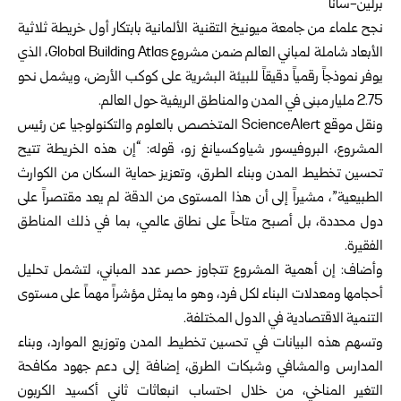
برلين-سانا
نجح علماء من جامعة ميونيخ التقنية الألمانية بابتكار أول خريطة ثلاثية
الأبعاد شاملة لمباني العالم ضمن مشروع Global Building Atlas، الذي
يوفر نموذجاً رقمياً دقيقاً للبيئة البشرية على كوكب الأرض، ويشمل نحو
2.75 مليار مبنى في المدن والمناطق الريفية حول العالم.
ونقل موقع ScienceAlert المتخصص بالعلوم والتكنولوجيا عن رئيس
المشروع، البروفيسور شياوكسيانغ زو، قوله: “إن هذه الخريطة تتيح
تحسين تخطيط المدن وبناء الطرق، وتعزيز حماية السكان من الكوارث
الطبيعية”، مشيراً إلى أن هذا المستوى من الدقة لم يعد مقتصراً على
دول محددة، بل أصبح متاحاً على نطاق عالمي، بما في ذلك المناطق
الفقيرة.
وأضاف: إن أهمية المشروع تتجاوز حصر عدد المباني، لتشمل تحليل
أحجامها ومعدلات البناء لكل فرد، وهو ما يمثل مؤشراً مهماً على مستوى
التنمية الاقتصادية في الدول المختلفة.
وتسهم هذه البيانات في تحسين تخطيط المدن وتوزيع الموارد، وبناء
المدارس والمشافي وشبكات الطرق، إضافة إلى دعم جهود مكافحة
التغير المناخي، من خلال احتساب انبعاثات ثاني أكسيد الكربون