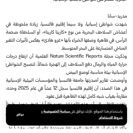
مدريد-سانا
شهدت شواطئ إسبانيا، ولا سيما إقليم فالنسيا، زيادة ملحوظة في
أعشاش السلاحف البحرية من نوع «كاريتا كاريتا»، أو السلحفاة ضخمة
الرأس، في ظاهرة وصفها الخبراء بأنها «غزو هادئ» يعكس تأثيرات التغير
المناخي المتسارعة على البحر المتوسط.
وذكرت مجلة Nature Scientific Reports العلمية أن ارتفاع درجات
حرارة المياه والرمال دفع السلاحف إلى الهجرة شمالاً، لتصبح الشواطئ
الإسبانية بيئة مناسبة لوضع البيض.
وأوضحت تقارير أصدرتها جامعة فالنسيا والمؤسسات البيئية الإسبانية
في هذا الصدد، أن إقليم فالنسيا سجل 12 عشاً في عام 2025 وحده،
مقارنةً بغياب شبه كامل لهذه الظاهرة قبل عقود.
ولفتت التقارير إلى أن هذه الأعشاش تعود غالباً لسلاحف تحمل خليطاً
سياسة الخصوصية
باستخدام هذا الموقع ، فإنك توافق على
و
وراثياً من الأطلسي والمتوسط، فيما وصفه العلماء بـ«الاستعمار
موافق
شروط الاستخدام
.
الجيني»، إيذاناً بتأسيس تجمعات جديدة في إسبانيا.
وأكد الخبراء أن السلاحف المصنفة «مهددة عالمياً» تعتبر مؤشراً على