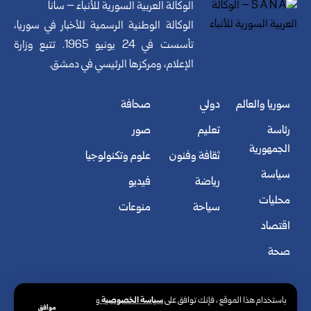
الوكالة العربية السورية للأنباء – سانا
الوكالة الوطنية الرسمية للأخبار في سوريا،
تأسست في 24 يونيو 1965. تتبع وزارة
الإعلام، ومركزها الرئيسي في دمشق.
سوريا والعالم
دولي
صحافة
رئاسة
تعليم
صور
الجمهورية
ثقافة وفنون
علوم وتكنولوجيا
سياسة
رياضة
فيديو
محليات
سياحة
منوعات
اقتصاد
صحة
سياسة الخصوصية
باستخدام هذا الموقع ، فإنك توافق على
و
موافق