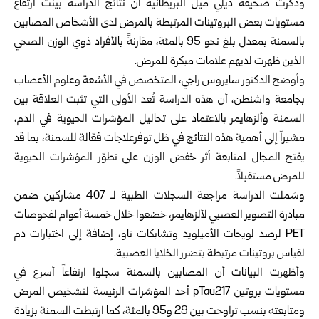
وذكرت صحيفة ديلي ميل البريطانية أن نتائج الدراسة بينت ارتفاع
مستويات بعض البروتينات المرتبطة بالمرض لدى الأشخاص المصابين
بالسمنة بمعدل بلغ نحو 95 بالمئة، مقارنةً بالأفراد ذوي الوزن الصحي
الذين ظهرت لديهم علامات مبكرة للمرض.
وأوضح الدكتور سايروس راجي، المتخصص في الأشعة وعلوم الأعصاب
بجامعة واشنطن، أن هذه الدراسة تُعد الأولى التي تثبت العلاقة بين
السمنة وألزهايمر بالاعتماد على تحاليل المؤشرات الحيوية في الدم،
مشيراً إلى أهمية هذه النتائج في ظل توفرعلاجات فعّالة للسمنة، بما قد
يفتح المجال لمتابعة أثر خفض الوزن على تطوّر المؤشرات الحيوية
للمرض مستقبلاً.
وشملت الدراسة مراجعة السجلات الطبية لـ 407 مشاركين ضمن
مبادرة التصوير العصبي لألزهايمر، خضعوا خلال خمسة أعوام لفحوصات
PET لرصد لويحات الأميلويد وتشابكات تاو، إضافة إلى اختبارات دم
لقياس بروتينات مرتبطة بتضرر الخلايا العصبية.
وأظهرت البيانات أن المصابين بالسمنة سجلوا ارتفاعاً أسرع في
مستويات بروتين pTau217 أحد المؤشرات الرئيسة لتشخيص المرض
ومتابعته بنسب تراوحت بين 29 و95 بالمئة، كما ارتبطت السمنة بزيادة