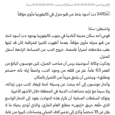
تاريخ النشر: 2025/12/03 12:31 مساءً
اخر تحديث: 2025/12/03 12:31 مساءً
واشنطن-سانا
فوجئ أحد سكان مدينة ألتادينا في جنوب كاليفورنيا بوجود دبّ أسود اتخذ
من قبو منزله مأوى مؤقتاً، بعدما أظهرت كاميرا للمراقبة كان قد ثبّتها
عقب ملاحظته أضراراً غامضة، خروج الدب من المساحة الزاحفة أسفل
المنزل.
وذكرت وكالة أسوشيتد برس أن صاحب المنزل، كين جونسون البالغ من
العمر 63 عاماً، عبّر عن قلقه من وجود الدب، واصفاً إياه بأنه «ضخم
ومقلق»، ويخشى أن يلحق مزيداً من الأضرار بالمكان.
وأشار جونسون إلى أنه يبحث عن وسيلة آمنة لإبعاد الدب دون إيذائه،
ولا سيما مع تزايد مشاهدات الدببة في المنطقة خلال الأشهر الأخيرة.
وتؤكد السلطات المحلية أن تكرار هذه الحوادث يعود إلى الدمار الواسع
الذي خلّفه حريق «إيتون» مطلع العام الجاري، والذي أودى بحياة ما لا
يقل عن 19 شخصاً وأدّى إلى تدمير آلاف المباني ومساحات كبيرة من غابة