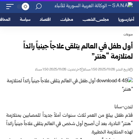
أخبار سوريا
مجلس الشعب
محليات
اقتصاد
سياسة
المحا
منوعات
أول طفل في العالم يتلقى علاجاً جينياً رائداً
لمتلازمة “هنتر”
تاريخ النشر: 2025/11/26 1:50 مساءً
اخر تحديث: 2025/11/26 1:50 مساءً
لندن-سانا
قدّم طفل يبلغ من العمر ثلاث سنوات أملاً جديداً للمصابين بمتلازمة
“هنتر” النادرة، بعد أن أصبح أول شخص في العالم يتلقى علاجاً جينياً رائداً
لهذه المتلازمة الخطيرة.