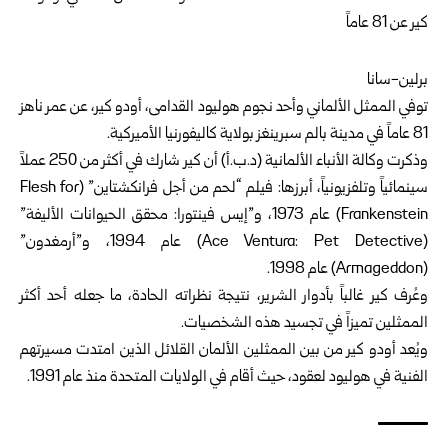
برلين-سانا
توفي الممثل الألماني وأحد نجوم هوليود القدامى، أودو كير، عن عمر ناهز
81 عاماً في مدينة بالم سبرينغز بولاية كاليفورنيا الأميركية.
وذكرت وكالة الأنباء الألمانية (د.ب.أ) أن كير شارك في أكثر من 250 عملاً
سينمائياً وتلفزيونياً، أبرزها: فيلم “لحم من أجل فرانكشتاين” (Flesh for
Frankenstein) عام 1973، و”إيس فينتورا: محقق الحيوانات الأليفة”
(Ace Ventura: Pet Detective) عام 1994، و”أرمغدون”
(Armageddon) عام 1998.
وعُرف كير غالباً بأدوار الشرير، نتيجة نظراته الحادة، ما جعله أحد أكثر
الممثلين تميزاً في تجسيد هذه الشخصيات.
ويُعد أودو كير من بين الممثلين الألمان القلائل الذين امتدت مسيرتهم
الفنية في هوليود لعقود، حيث أقام في الولايات المتحدة منذ عام 1991.