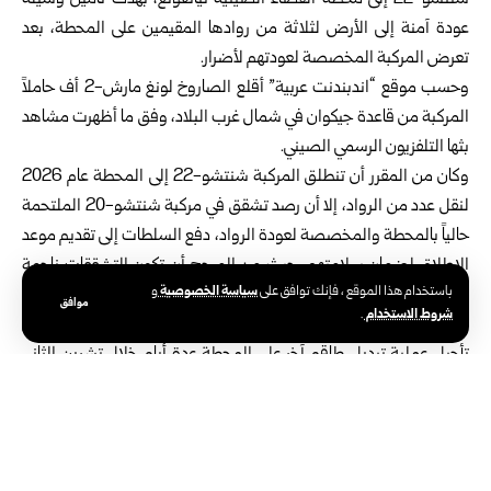
شنتشو-22 إلى محطة الفضاء الصينية تيانغونغ، بهدف تأمين وسيلة
عودة آمنة إلى الأرض لثلاثة من روادها المقيمين على المحطة، بعد
تعرض المركبة المخصصة لعودتهم لأضرار.
وحسب موقع “اندبندنت عربية” أقلع الصاروخ لونغ مارش-2 أف حاملاً
المركبة من قاعدة جيكوان في شمال غرب البلاد، وفق ما أظهرت مشاهد
بثها التلفزيون الرسمي الصيني.
وكان من المقرر أن تنطلق المركبة شنتشو-22 إلى المحطة عام 2026
لنقل عدد من الرواد، إلا أن رصد تشقق في مركبة شنتشو-20 الملتحمة
حالياً بالمحطة والمخصصة لعودة الرواد، دفع السلطات إلى تقديم موعد
الإطلاق لضمان سلامتهم، حيث من المرجح أن تكون التشققات ناجمة
سياسة الخصوصية
باستخدام هذا الموقع ، فإنك توافق على
و
عن جزيئات من الحطام الفضائي.
موافق
شروط الاستخدام
.
يشار إلى أنه سبق أن أدت أضرار مشابهة أصابت مركبة شنتشو-21 إلى
تأجيل عملية تبديل طاقم آخر على المحطة عدة أيام خلال تشرين الثاني
الجاري، إلى أن تم إطلاق مركبة بديلة لإعادة الرواد إلى الأرض بأمان.
الوسوم:
محطة الفضاء الصينية تيانغونغ
وكالة الفضاء الصينية