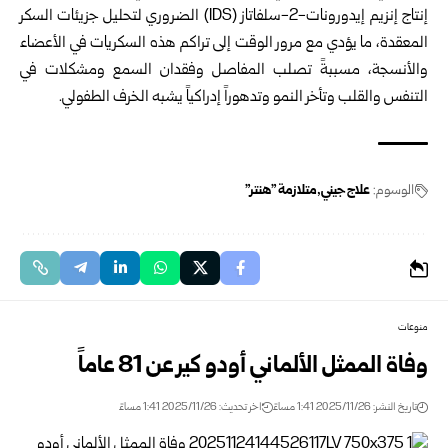
إنتاج إنزيم إيدورونات-2-سلفاتاز (IDS) الضروري لتحليل جزيئات السكر
المعقدة، ما يؤدي مع مرور الوقت إلى تراكم هذه السكريات في الأعضاء
والأنسجة، مسببةً تصلب المفاصل وفقدان السمع ومشكلات في
التنفس والقلب وتأخر النمو وتدهوراً إدراكياً يشبه الخرف الطفولي.
الوسوم:
علاج جيني
متلازمة "هنتر"
منوعات
وفاة الممثل الألماني أودو كير عن 81 عاماً
تاريخ النشر: 2025/11/26 1:41 مساءً
اخر تحديث: 2025/11/26 1:41 مساءً