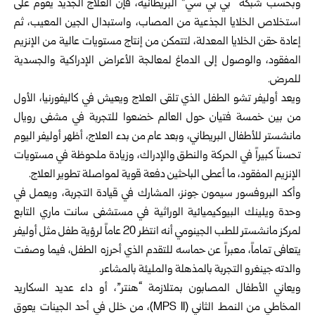
وبحسب شبكة “بي بي سي” البريطانية، فإن العلاج الجديد يقوم على
استخلاص الخلايا الجذعية من المصاب، واستبدال الجين المعيب، ثم
إعادة حقن الخلايا المعدلة، لتتمكن من إنتاج مستويات عالية من الإنزيم
المفقود، والوصول إلى الدماغ لمعالجة الأعراض الإدراكية والجسدية
للمرض.
ويعد أوليفر تشو الطفل الذي تلقى العلاج ويعيش في كاليفورنيا، الأول
من بين خمسة فتيان حول العالم خضعوا للتجربة في مشفى رويال
مانشستر للأطفال البريطاني، وبعد عام من بدء العلاج، أظهر أوليفر اليوم
تحسناً كبيراً في الحركة والنطق والإدراك، وزيادة ملحوظة في مستويات
الإنزيم المفقود، ما أعطى الباحثين دفعة قوية لمواصلة تطوير العلاج.
وأكد البروفسور سيمون جونز، المشارك في قيادة التجربة، ويعمل في
وحدة ويلينك البيوكيميائية الوراثية في مستشفى سانت ماري التابع
لمركز مانشستر للطب الجينومي أنه انتظر 20 عاماً لرؤية طفل مثل أوليفر
يتعافى تماماً، معبراً عن حماسه للتقدم الذي أحرزه الطفل، فيما وصفت
والدته جينغرو التجربة بالمذهلة والمليئة بالمشاعر.
ويعاني الأطفال المصابون بمتلازمة “هنتر”، أو داء عديد السكاريد
المخاطي من النمط الثاني (MPS II)، من خلل في أحد الجينات يعوق