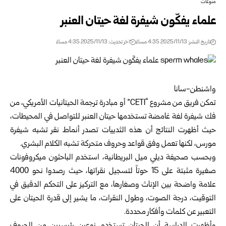
منوعات
علماء يفكّون شيفرة لغة حيتان العنبر
تاريخ النشر: 2025/11/13 4:35 مساءً
اخر تحديث: 2025/11/13 4:35 مساءً
واشنطن-سانا
تمكن فريق من مشروع “CETI” أو مبادرة ترجمة الحيتانيات الأمريكي، من
فك شيفرة لغة غامضة تستخدمها حيتان العنبر للتواصل في المحيطات،
حيث أظهرت النتائج أن هذه الثدييات تصدر أنماط نقر تشبه شيفرة
مورس، لكنها تعمل وفق قواعد وحروف متحركة تشبه الكلام البشري.
وبحسب صحيفة ديلي ميل البريطانية، استخدم الباحثون ميكروفونات
صغيرة مثبتة على 15 حوتاً لتسجيل نقراتها، حيث رصدوا نحو 4000
علامة واضحة بين الإناث وصغارها، مع التركيز على التحكم الدقيق في
التوقيت، درجة الصوت، وطول النقرات، ما يشير إلى قدرة الحيتان على
التعبير عن كلمات وأفكار محددة.