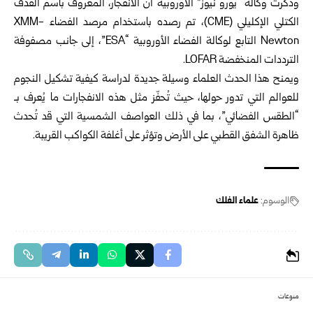
وذكرت وكالة “يورو نيوز” الأوروبية أن الانفجار، المعروف باسم القذف
الكتلي الإكليلي (CME)، تم رصده باستخدام مرصد الفضاء XMM-
Newton التابع لوكالة الفضاء الأوروبية “ESA”، إلى جانب مصفوفة
الترددات المنخفضة LOFAR.
ويمنح هذا الحدث العلماء وسيلة جديدة لدراسة كيفية تشكيل النجوم
للعوالم التي تدور حولها، حيث تُحفّز مثل هذه الانفجارات ما يُعرف بـ
“الطقس الفضائي”، بما في ذلك العواصف الشمسية التي قد تُحدث
ظاهرة الشفق القطبي على الأرض وتؤثر على أغلفة الكواكب القريبة.
الوسوم:
علماء الفلك
منوعات