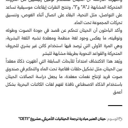
وأظهرت الدراسة أن الحيتان تستخدم نوعين رئيسيين من الحروف
المتحركة المشابهة لـ”A” و”I”، وتنتج النقرات إيقاعات موسيقية تساعد
على التواصل، مثل التحية، البقاء على اتصال أثناء الغوص، وتنسيق
تحركات المجموعة تحت الماء.
وأكد الباحثون أن الحيتان تتحكم عن قصد في جودة الصوت وطوله
وتوقيته، ما يعكس وجود لغة منظمة ومعقدة تشبه اللغة البشرية،
وهي المرة الأولى التي يُرصد فيها استخدام كائن غير بشري للحروف
المتحركة والقواعد النحوية بطريقة مشابهة للبشر.
ويُعد هذا الاكتشاف امتداداً للأبحاث السابقة التي أظهرت ذكاءً معقداً
بين الحيتان، مثل تشكيل حلقات فقاعية تحت الماء والتحكم في صندوق
صوت فريد لإنتاج نغمات معقدة، ما يجعل دراسة اتصالات الحيتان
باستخدام الذكاء الاصطناعي نافذة لفهم لغات الكائنات البحرية بشكل
أعمق
الوسوم:
حيتان العنبر
مبادرة ترجمة الحيتانيات الأمريكي
مشروع "CETI"