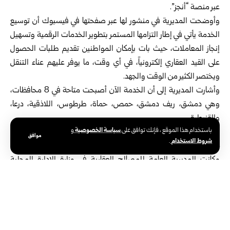
عبر ‏منصة “أنجز”.‏
وأوضحت المديرية في منشور لها عبر صفحتها في فيسبوك أن توسيع
‏الخدمة يأتي في إطار التزامها المستمر بتطوير الخدمات الرقمية وتسهيل
‏إنجاز المعاملات، حيث بات بإمكان المواطنين تقديم طلبات الحصول
على ‏القيد العقاري إلكترونياً، في أي وقت، ما يوفر عليهم عناء التنقل
ويختصر ‏الكثير من الوقت والجهد.‏
وأشارت المديرية إلى أن الخدمة الآن أصبحت متاحة في 8 محافظات،
‏وهي دمشق، ريف دمشق، حمص، حماة، طرطوس، اللاذقية، درعا،
‏والقنيطرة.‏
سياسة الخصوصية
باستخدام هذا الموقع ، فإنك توافق على
و
وأكدت المديرية استمرار العمل لتوسيع نطاق هذه الخدمة تباعاً، لتشمل
موافق
شروط الاستخدام
.
‏جميع المحافظات وفق خطة التحول الرقمي المعتمدة.‏
وكانت المديرية العامة للمصالح العقارية في وزارة الإدارة المحلية
والبيئة، أاطلقت في آذار الماضي خدمة القيد العقاري الإلكتروني، عبر
تطبيق ‌‏”معاملاتي” على الأجهزة المحمولة، ومنصة “أنجز ” الإلكترونية،
دون ‏الحاجة لمراجعة المكاتب العقارية بشكل شخصي.‏