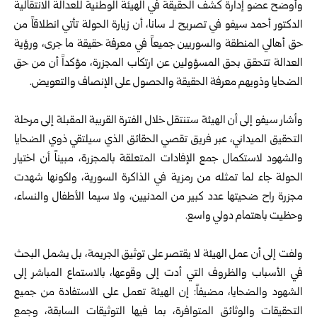
وأوضح عضو إدارة كشف الحقيقة في الهيئة الوطنية للعدالة الانتقالية
الدكتور أحمد سيفو في تصريح لـ سانا، أن زيارة الحولة تأتي انطلاقاً من
حق أهالي المنطقة والسوريين جميعاً في معرفة حقيقة ما جرى، ورؤية
العدالة تتحقق بحق المسؤولين عن ارتكاب المجزرة، مؤكداً أن من حق
الضحايا وذويهم معرفة الحقيقة والحصول على الإنصاف والتعويض.
وأشار سيفو إلى أن الهيئة ستنتقل خلال الفترة القريبة المقبلة إلى مرحلة
التحقيق الميداني، عبر فريق تقصي الحقائق الذي سيلتقي ذوي الضحايا
والشهود لاستكمال جمع الإفادات المتعلقة بالمجزرة، مبيناً أن اختيار
الحولة جاء لما تمثله من رمزية في الذاكرة السورية، ولكونها شهدت
مجزرة راح ضحيتها عدد كبير من المدنيين، ولا سيما الأطفال والنساء،
وحظيت باهتمام دولي واسع.
ولفت إلى أن عمل الهيئة لا يقتصر على توثيق الجريمة، بل يشمل البحث
في الأسباب والظروف التي أدت إلى وقوعها، بالاستماع المباشر إلى
الشهود والضحايا، مضيفاً: إن الهيئة تعمل على الاستفادة من جميع
التحقيقات والوثائق المتوافرة، بما فيها التوثيقات السابقة، وجمع