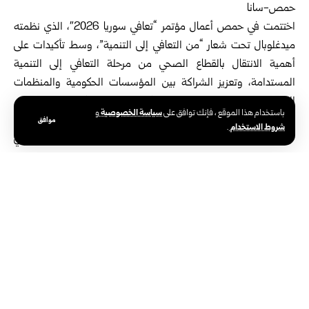
حمص-سانا‏
اختتمت في حمص أعمال مؤتمر “تعافي سوريا 2026″، الذي نظمته
ميدغلوبال تحت شعار “من التعافي إلى التنمية”، ‏وسط تأكيدات على
أهمية الانتقال بالقطاع الصحي من مرحلة التعافي إلى التنمية
المستدامة، وتعزيز الشراكة بين ‏المؤسسات الحكومية والمنظمات
الصحية لتلبية الاحتياجات المتزايدة في مختلف المحافظات.‏
سياسة الخصوصية
باستخدام هذا الموقع ، فإنك توافق على
و
موافق
شروط الاستخدام
.
وشهد اليوم الأحد، وهو الثاني من أيام المؤتمر، تدشين عدد
من الأقسام في مشفى حمص الجامعي، إلى جانب جلسات
ناقشت ‏رؤية وزارتي الصحة والتعليم العالي والبحث العلمي
للمرحلة المقبلة، وأولويات دعم القطاع الصحي، ودور
المنظمات المحلية والدولية في ‏تنفيذ استراتيجيات التعافي
والتنمية الصحية.‏
وأكدت رئيسة دائرة برامج الصحة العامة في مديرية صحة حمص غدير
صليبي، في تصريح لمراسل سانا، أن المؤتمر ‏أسفر عن نتائج إيجابية