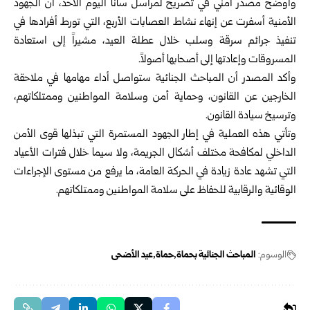
وأوضح مصدر أمني في تصريح لمراسل سانا اليوم الأحد، أن الجهود
الأمنية أسفرت عن إنهاء نشاط العصابات الأربع، ‏التي تورط أفرادها في
تنفيذ جرائم سرقة وسلب خلال عطلة العيد، مشيراً إلى استعادة
المسروقات وإعادتها إلى أصحابها ‏أصولاً.‏
وأكد المصدر أن المباحث الجنائية ستواصل أداء مهامها في ملاحقة
الخارجين عن القانون، وحماية أمن وسلامة المواطنين ‏وممتلكاتهم،
وترسيخ سيادة القانون.‏
وتأتي هذه العملية في إطار الجهود المستمرة التي تبذلها قوى الأمن
الداخلي لمكافحة مختلف أشكال الجريمة، ولا سيما خلال ‏فترات الأعياد
التي تشهد عادة زيادة في الحركة العامة، ما يرفع من مستوى الإجراءات
الوقائية والرقابية للحفاظ على سلامة ‏المواطنين وممتلكاتهم.‏
الوسوم:
المباحث الجنائية بحماة
حماة
عيد الأضحى