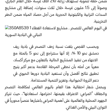
ضمن خطة تنموية تستهدف زراعة 210 آلاف غرسة خلال العام الجاري،
وصولاً إلى 1.5 مليون غرسة خلال ثلاث سنوات، إضافة إلى مشاريع
السدات الترابية والكبتونية الحجرية من أجل حصاد المياه ضمن الحفر
التخزينية.
وبحسب القجمي بلغت نسبة زحف التصحر في بادية ريف
دمشق نحو 10 %، إلا أنها ستتراجع إلى نحو 5 بالمئة مع
الانتهاء من تنفيذ المشاريع الحالية بالتعاون مع مركز أكساد،
معرباً عن أمله بأن تحظى المرحلة القادمة بدعم أكبر يتيح
تحقيق نتائج أفضل وأن تستعيد البادية دورها الحيوي في
دعم الثروة الحيوانية، وتعزيز التنمية المستدامة.
ويحمل شعار احتفالية هذا العام باليوم العالمي لمكافحة التصحر
والجفاف “المراعي: الاعتراف بقيمتها، احترامها، استعادتها”، حيث تتركز
الجهود المحلية والعالمية على أهمية المراعي باعتبارها عنصراً محورياً في
التوازن ‏البيئي ‏والأمن الغذائي.