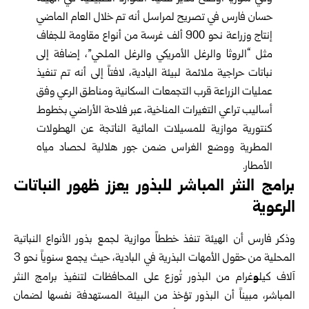
حسان فارس في تصريح لمراسل أنه تم خلال العام الماضي
إنتاج وزراعة نحو 900 ألف غرسة من أنواع مقاومة للجفاف
مثل “الروثا والرغل الأمريكي والرغل الملحي”، إضافة إلى
نباتات حراجية ملائمة لبيئة البادية، لافتاً إلى أنه تم تنفيذ
عمليات الزراعة قرب التجمعات السكانية ومناطق الرعي وفق
أساليب تراعي التغيرات المناخية، عبر فلاحة الأراضي بخطوط
كنتورية موازية للمسيلات المائية الناتجة عن الهطولات
المطرية ووضع الغراس ضمن جور هلالية لحصاد مياه
الأمطار.
برامج النثر المباشر للبذور يعزز ظهور النباتات
الرعوية
وذكر فارس أن الهيئة تنفذ خططاً موازية لجمع بذور الأنواع النباتية
المحلية من حقول الأمهات البذرية في البادية، حيث يجمع سنوياً نحو 3
و
آلاف كيل
غرام من البذور تُوزع على المحافظات لتنفيذ برامج النثر
المباشر، مبيناً أن البذور تؤخذ من البيئة المستهدفة نفسها لضمان