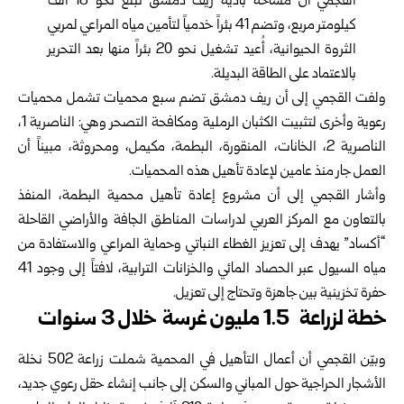
القجمي أن مساحة بادية ريف دمشق تبلغ نحو 18 ألف
كيلومتر مربع، وتضم 41 بئراً خدمياً لتأمين مياه المراعي لمربي
الثروة الحيوانية، أُعيد تشغيل نحو 20 بئراً منها بعد التحرير
بالاعتماد على الطاقة البديلة.
ولفت القجمي إلى أن ريف دمشق تضم سبع محميات تشمل محميات
رعوية وأخرى لتثبيت الكثبان الرملية ومكافحة التصحر وهي: الناصرية 1،
الناصرية 2، الخانات، المنقورة، البطمة، مكيمل، ومحروثة، مبيناً أن
العمل جار منذ عامين لإعادة تأهيل هذه المحميات.
وأشار القجمي إلى أن مشروع إعادة تأهيل محمية البطمة، المنفذ
بالتعاون مع المركز العربي لدراسات المناطق الجافة والأراضي القاحلة
“أكساد” يهدف إلى تعزيز الغطاء النباتي وحماية المراعي والاستفادة من
مياه السيول عبر الحصاد المائي والخزانات الترابية، لافتاً إلى وجود 41
حفرة تخزينية بين جاهزة وتحتاج إلى تعزيل.
خطة لزراعة 1.5 مليون غرسة خلال 3 سنوات
وبيّن القجمي أن أعمال التأهيل في المحمية شملت زراعة 502 نخلة
الأشجار الحراجية حول المباني والسكن إلى جانب إنشاء حقل رعوي جديد،