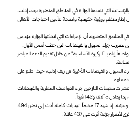
نسانية التي تنفذها الوزارة في المناطق المتضررة بريف
إدلب
،
من إطار منظم ورؤية حكومية واضحة لتأمين احتياجات الأهالي
المناطق المتضررة، أن الإجراءات التي اتخذتها الوزارة جزء من
ي تضررت جراء السيول والفيضانات التي حدثت أمس الأول.
صفاً إياه بـ “الركيزة الأساسية” من خلال تقديم الدعم المباشر
نسانية.
اء السيول والفيضانات الأخيرة في ريف إدلب، حيث اطلع على
دمة لهم.
 عشرات مخيمات النازحين جراء العواصف المطرية والفيضانات
وبيّنت المديرية في بيان صحفي أن الأضرار توزعت بين كلية وجزئية، إذ شهد 17 مخيماً انهيارات كاملة أدت إلى تضرر 494