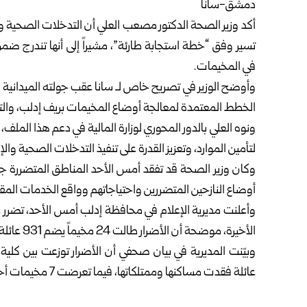
دمشق-سانا
أكد
وزير الصحة
الدكتور مصعب العلي أن التدخلات الصحية والإ
تسير وفق “خطة استجابة طارئة”، مشيراً إلى أنها تندرج ض
في المخيمات.
وأوضح الوزير في تصريح خاص لـ سانا عقب جولته الميدانية في 
الخطط المعتمدة لمعالجة أوضاع المخيمات بريف إدلب، والت
ونوه العلي بالدور المحوري ل
وزارة المالية
في دعم هذا الملف، وا
لتأمين الموارد، وتعزيز القدرة على تنفيذ التدخلات الصحية والإ
وكان وزير الصحة قد تفقد أمس الأحد المناطق المتضررة جر
أوضاع النازحين المتضررين واحتياجاتهم وواقع الخدمات المق
وأعلنت مديرية الإعلام في محافظة إدلب أمس الأحد، تضرر
الأخيرة، موضحة أن الأضرار طالت 24 مخيماً يضم 931 عائلة، بما يعادل 5 آلاف و142 فرداً.
عائلة فقدت مساكنها وممتلكاتها، فيما تعرضت 7 مخيمات أخرى لأضرار جزئية أثرت على 437 عائلة.