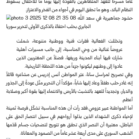
عاماً مسرحاً لتعهد المتظاهرين بالعودة إليها يوماً ما للاحتفال بسقوط
النظام البائد، وهو ما تحقق اليوم في أجواء من الفخر والاعتزاز.
وتخللت الفعالية فقرات فنية ووطنية متنوعة، شملت
عروضاً غنائية من وحي المناسبة، إلى جانب مسيرات أهلية
شارك فيها أبناء المدينة وريفها، فضلاً عن المغتربين الذين
عادوا إلى وطنهم ليكونوا جزءاً من هذه اللحظة التاريخية.
وفي تصريح لمراسل سانا، عبّر المواطن أنس إدريس عن مشاعره قائلاً
إنه غادر حلب طفلاً وعاد إليها شاباً، مؤكداً أن التحرير مثّل عودةً إلى الجذور
والديار، وتجديداً للعهد بالتشبث بالأرض والانتماء إليها بقوة أكبر وصلابة
أعظم.
أما المواطنة عبير عزومي فقد رأت أن هذه المناسبة تشكّل فرصة ثمينة
لإحياء ذكرى الشهداء الذين بذلوا أرواحهم في سبيل انتصار الحق على
الباطل، معتبرة أن النصر الذي تحقق هو تتويج لتضحيات جسام قدّمها
الشعب السوري على مدى أربعة عشر عاماً من الصمود والمعاناة.