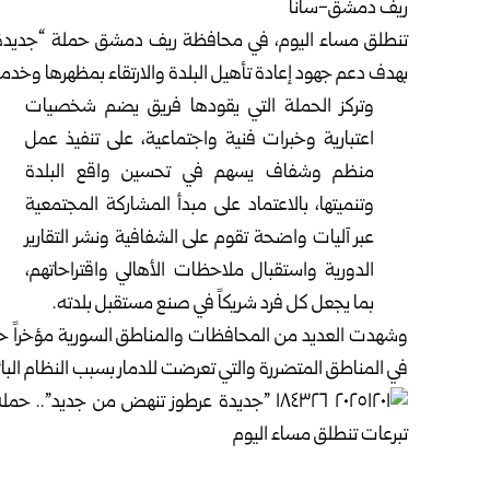
ريف دمشق-سانا
تنطلق مساء اليوم، في محافظة ريف دمشق حملة “جديدة 
بهدف دعم جهود إعادة تأهيل البلدة والارتقاء بمظهرها وخدماتها
وتركز الحملة التي يقودها فريق يضم شخصيات
اعتبارية وخبرات فنية واجتماعية، على تنفيذ عمل
منظم وشفاف يسهم في تحسين واقع البلدة
وتنميتها، بالاعتماد على مبدأ المشاركة المجتمعية
عبر آليات واضحة تقوم على الشفافية ونشر التقارير
الدورية واستقبال ملاحظات الأهالي واقتراحاتهم،
بما يجعل كل فرد شريكاً في صنع مستقبل بلدته.
وشهدت العديد من المحافظات والمناطق السورية مؤخراً حملا
في المناطق المتضررة والتي تعرضت للدمار بسبب النظام البائ