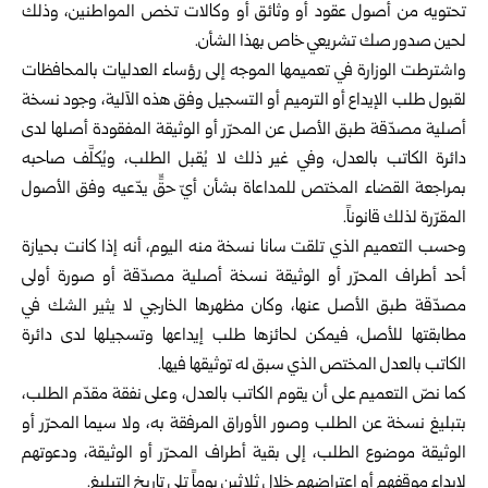
تحتويه من أصول عقود أو وثائق أو وكالات تخص المواطنين، وذلك
لحين صدور صك تشريعي خاص بهذا الشأن.
واشترطت الوزارة في تعميمها الموجه إلى رؤساء العدليات بالمحافظات
لقبول طلب الإيداع أو الترميم أو التسجيل وفق هذه الآلية، وجود نسخة
أصلية مصدّقة طبق الأصل عن المحرّر أو الوثيقة المفقودة أصلها لدى
دائرة الكاتب بالعدل، وفي غير ذلك لا يُقبل الطلب، ويُكلَّف صاحبه
بمراجعة القضاء المختص للمداعاة بشأن أيّ حقٍّ يدّعيه وفق الأصول
المقرّرة لذلك قانوناً.
وحسب التعميم الذي تلقت سانا نسخة منه اليوم، أنه إذا كانت بحيازة
أحد أطراف المحرّر أو الوثيقة نسخة أصلية مصدّقة أو صورة أولى
مصدّقة طبق الأصل عنها، وكان مظهرها الخارجي لا يثير الشك في
مطابقتها للأصل، فيمكن لحائزها طلب إيداعها وتسجيلها لدى دائرة
الكاتب بالعدل المختص الذي سبق له توثيقها فيها.
كما نصّ التعميم على أن يقوم الكاتب بالعدل، وعلى نفقة مقدّم الطلب،
بتبليغ نسخة عن الطلب وصور الأوراق المرفقة به، ولا سيما المحرّر أو
الوثيقة موضوع الطلب، إلى بقية أطراف المحرّر أو الوثيقة، ودعوتهم
لإبداء موقفهم أو اعتراضهم خلال ثلاثين يوماً تلي تاريخ التبليغ.