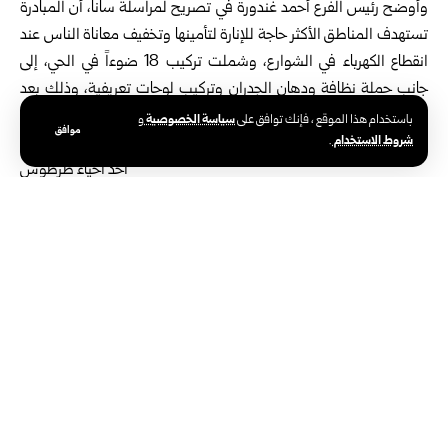
وأوضح رئيس الفرع أحمد غندورة في تصريح لمراسلة سانا، أن المبادرة
تستهدف المناطق الأكثر حاجة للإنارة لتأمينها وتخفيف معاناة الناس عند
انقطاع الكهرباء في الشوارع، وشملت تركيب 18 ضوءاً في الحي، إلى
جانب حملة نظافة ودهان الجدران وتركيب لوحات تعريفية، وذلك بعد
ورود شكاوى من أهالي الحي حول ضعف الخدمات وانعدام الإنارة ليلاً.
سياسة الخصوصية
باستخدام هذا الموقع ، فإنك توافق على
و
موافق
شروط الاستخدام
.
بدوره، بيّن رئيس مجلس مدينة طرطوس شادي حليمة، أن
البلدية قدمت الدعم لإنجاح المبادرة، من خلال تقديم الكوادر
البشرية والمعدات الثقيلة بما يضمن تحسين واقع الخدمات
في الحي.
من جانبه، أشار منسق خدمات المجتمع والحماية في الهلال الأحمر بلال
باسط، إلى أن مبادرة “ضوء” تهدف لحماية أهالي المنطقة من الحوادث
والسرقات، وتميزت بمشاركة يافعين فيها.