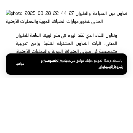
‏وتناول اللقاء الذي عُقد اليوم في مقر الهيئة العامة للطيران
المدني، آليات التعاون المشترك لتنفيذ برامج تدريبية
متخصصة في مجالي الضيافة الجوية والعمليات الأرضية،
وتوحيد الجهود التدريبية والاستفادة من الإمكانيات المتاحة
سياسة الخصوصية
باستخدام هذا الموقع ، فإنك توافق على
و
موافق
شروط الاستخدام
.
لدى الهيئتين.
‏كما ناقش المجتمعون أهمية تبادل الخبرات، بما يضمن تقديم برامج
تطبيقية حديثة وفق أحدث المعايير العالمية في التدريب على خدمات
الضيافة الجوية وإجراءات العمليات الأرضية.
وفي ختام اللقاء لفت الطرفان إلى أن هذه الخطوة تمثل بداية لشراكة
إستراتيجية تهدف إلى الارتقاء بمستوى التدريب السياحي والجوي، وفتح
آفاق مهمة لتأهيل كوادر وطنية قادرة على تلبية متطلبات المرحلة
المقبلة.