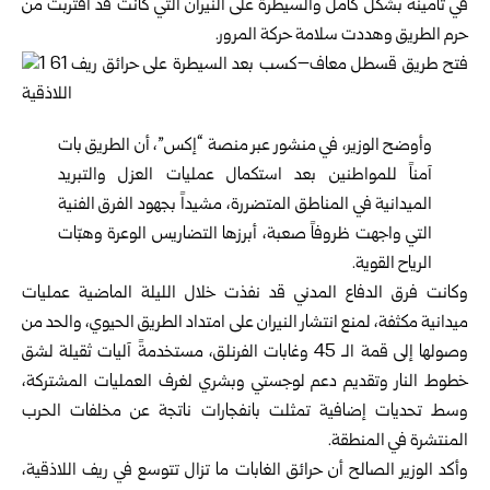
في تأمينه بشكل كامل والسيطرة على النيران التي كانت قد اقتربت من
حرم الطريق وهددت سلامة حركة المرور.
وأوضح الوزير، في منشور عبر منصة “إكس”، أن الطريق بات
آمناً للمواطنين بعد استكمال عمليات العزل والتبريد
الميدانية في المناطق المتضررة، مشيداً بجهود الفرق الفنية
التي واجهت ظروفاً صعبة، أبرزها التضاريس الوعرة وهبّات
الرياح القوية.
وكانت فرق الدفاع المدني قد نفذت خلال الليلة الماضية عمليات
ميدانية مكثفة، لمنع انتشار النيران على امتداد الطريق الحيوي، والحد من
وصولها إلى قمة الـ 45 وغابات الفرنلق، مستخدمةً آليات ثقيلة لشق
خطوط النار وتقديم دعم لوجستي وبشري لغرف العمليات المشتركة،
وسط تحديات إضافية تمثلت بانفجارات ناتجة عن مخلفات الحرب
المنتشرة في المنطقة.
وأكد الوزير الصالح أن حرائق الغابات ما تزال تتوسع في ريف اللاذقية،