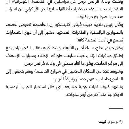
ونقلت وكالة فرانس برس عن مراسلين في العاصمة الأوكرانية، أن
الانفجارات جاءت عقب تحذيرات أطلقها سلاح الجو ‏الأوكراني من اقتراب
عدد من الصواريخ من كييف.‏
وقال رئيس بلدية كييف فيتالي كليتشكو: إن العاصمة تتعرض لقصف
بالصواريخ البالستية والطائرات المسيّرة، مشيراً إلى ‏أن دوي الانفجارات
يُسمع في أنحاء المدينة كافة.‏
وكان حريق اندلع، مساء أمس الأربعاء، وسط كييف عقب انفجار تزامن مع
إطلاق صافرات الإنذار، حيث سارعت طواقم ‏الإطفاء وسيارات الإسعاف
إلى موقع الحادث، وفق ما أفاد صحفي في وكالة فرانس برس.‏
وشوهد عدد من السكان المدنيين في شوارع العاصمة وهم يتجهون إلى
الملاجئ حاملين معهم حصائر وفرشاً للنوم.‏
وتشهد كييف غارات جوية متتابعة، في ظل استمرار الحرب الروسية
الأوكرانية منذ أكثر من أربع سنوات.‏
الوسوم:
كييف