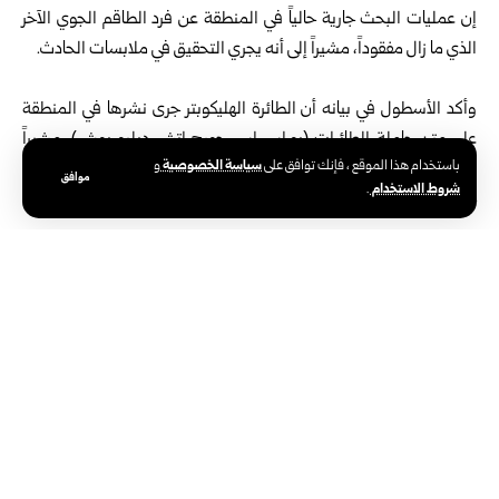
إن عمليات البحث جارية حالياً في المنطقة عن فرد الطاقم الجوي الآخر
الذي ما زال مفقوداً، مشيراً إلى أنه يجري التحقيق في ملابسات الحادث.
وأكد الأسطول في بيانه أن الطائرة الهليكوبتر جرى نشرها في المنطقة
على متن حاملة الطائرات (يو.إس.إس جورج إتش دبليو بوش)، مشيراً
سياسة الخصوصية
باستخدام هذا الموقع ، فإنك توافق على
و
إلى أن عمليات هبوط الطائرات الهليكوبتر في الماء قد تنطوي على
موافق
شروط الاستخدام
.
خطورة كبيرة، حتى بالنسبة للطيارين ذوي الخبرة.
ويأتي هذا الحادث في وقت تبقى فيه القوات الأمريكية في المنطقة في
حالة تأهب قصوى، وسط تصاعد التوترات بين الحين والآخر خلال وقف
إطلاق النار بين الولايات المتحدة وإيران.
الوسوم:
الجيش الأمريكي