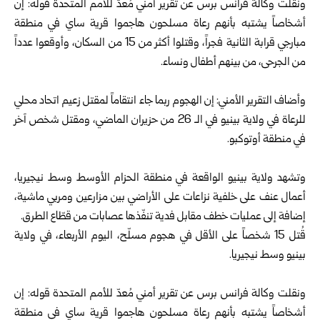
ونقلت وكالة فرانس برس عن تقرير أمني مُعدّ للأمم المتحدة قوله: إن
أشخاصاً يشتبه بأنهم رعاة مسلحون هاجموا قرية ساي في منطقة
مبارجي قرابة الثانية فجراً، وقتلوا أكثر من 15 من السكان، وأوقعوا عدداً
من الجرحى، من بينهم أطفال ونساء.
وأضاف التقرير الأمني: إن الهجوم ربما جاء انتقاماً لمقتل زعيم اتحاد محلي
للرعاة في ولاية بينيو في الـ 26 من حزيران الماضي، ومقتل شخص آخر
في منطقة أوتوكبو.
وتشهد ولاية بينيو الواقعة في منطقة الحزام الأوسط وسط نيجيريا،
أعمال عنف على خلفية نزاعات على الأراضي بين مزارعين ومربي ماشية،
إضافة إلى عمليات خطف مقابل فدية تنفّذها عصابات من قطّاع الطرق.
قُتل 15 شخصاً على الأقل في هجوم مسلّح، اليوم الأربعاء، في ولاية
بينيو وسط نيجيريا.
ونقلت وكالة فرانس برس عن تقرير أمني مُعدّ للأمم المتحدة قوله: إن
أشخاصاً يشتبه بأنهم رعاة مسلحون هاجموا قرية ساي في منطقة