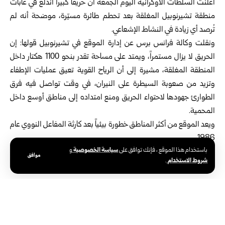
أعلنت السلطات الأوكرانية اليوم الجمعة أن حريقاً كبيراً اندلع في غابات
منطقة تشيرنوبيل المغلقة بعد تحطم طائرة مسيّرة، موضحة أنه لم
تُرصد أي زيادة في النشاط الإشعاعي.
ونقلت وكالة فرانس برس عن إدارة الموقع في تشيرنوبيل قولها: إن
الحريق لا يزال مستمراً، ويمتد على مساحة تقدر بنحو 1100 هكتار داخل
المنطقة المغلقة، مشيرة إلى أن الرياح القوية تعيق عمليات الإطفاء
وتزيد من صعوبة السيطرة على النيران، في وقت تواصل فيه فرق
الطوارئ جهودها لاحتواء الحريق ومنع امتداده إلى مناطق أوسع داخل
المحمية.
ويعد الموقع من أكثر المناطق خطورة بيئياً بعد كارثة المفاعل النووي عام
1986.
سياسة الخصوصية
باستخدام هذا الموقع ، فإنك توافق على
و
موافق
شروط الاستخدام
.
الوسوم:
السلطات الأوكرانية