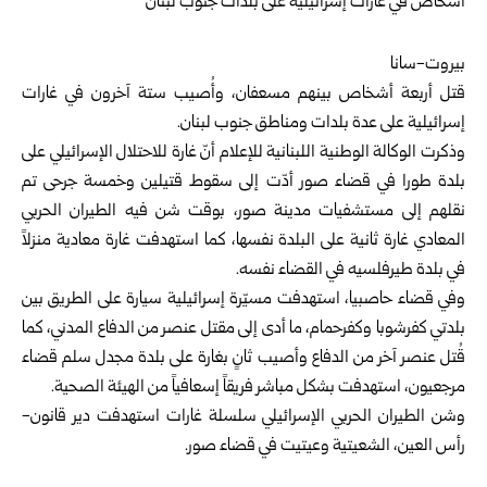
بيروت-سانا
قتل أربعة أشخاص بينهم مسعفان، وأُصيب ستة آخرون في غارات
إسرائيلية على عدة بلدات ومناطق جنوب لبنان.
وذكرت الوكالة الوطنية اللبنانية للإعلام أنّ غارة للاحتلال الإسرائيلي على
بلدة طورا في قضاء صور أدّت إلى سقوط قتيلين وخمسة جرحى تم
نقلهم إلى مستشفيات مدينة صور، بوقت شن فيه الطيران الحربي
المعادي غارة ثانية على البلدة نفسها، كما استهدفت غارة معادية منزلاً
في بلدة طيرفلسيه في القضاء نفسه.
وفي قضاء حاصبيا، استهدفت مسيّرة إسرائيلية سيارة على الطريق بين
بلدتي كفرشوبا وكفرحمام، ما أدى إلى مقتل عنصر من الدفاع المدني، كما
قُتل عنصر آخر من الدفاع وأصيب ثانٍ بغارة على بلدة مجدل سلم قضاء
مرجعيون، استهدفت بشكل مباشر فريقاً إسعافياً من الهيئة الصحية.
وشن الطيران الحربي الإسرائيلي سلسلة غارات استهدفت دير قانون-
رأس العين، الشعيتية وعيتيت في قضاء صور.