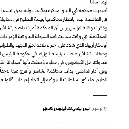
ليما-سانا
أصدرت محكمة في البيرو، مذكرة توقيف دولية بحق رئيسة ال
في العاصمة ليما، بانتظار محاكمتها بتهمة الضلوع في محاولة 
وذكرت وكالة فرانس برس أن المحكمة أمرت باحتجاز تشافيز ا
المحاكمة، في وقت شددت فيه الشرطة البيروفية الإجراءات 
أوسكار أريولا الذي شدد على احترام بلاده لحق اللجوء والالتزام ب
محاولته حل الكونغرس، في خطوة وُصفت بأنها “محاولة انقلاب
وفي آذار الماضي، بدأت محاكمة تشافيز، وأُفرج عنها لاحقا
الجاري، ما دفع السلطات البيروفية إلى اتخاذ إجراءات قانونية 
الوسوم:
البيرو
بيتسي تشافيز
بيدرو كاستيّو