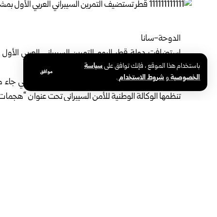
الدوحة-سانا
باستخدام هذا الموقع ، فإنك توافق على
سياسة
السيبراني العرب.
موافق
الخصوصية
و
شروط الاستخدام
.
تنظمها الوكالة الوطنية للأمن السيبراني تحت عنوان “هجمات 
وبحسب الوكالة يهدف التمرين إلى تعزيز التعاون المشترك بين 
وتبادل الخبرات بينها، بما يدعم الجاهزية السيبرانية والأمن وا
بدوره قال مدير عام الوكالة الوطنية القطرية للأمن السيبراني
تستهدف البنية الرقمية للمنطقة برمتها، فرضت واقعاً أمنياً جديدا
وأكد الحمادي أن السيناريو الذي صممته الوكالة جرى إعدا
والمراكز السيبرانية الرسمية في كل دولة.
من جانبها، أكدت الأمانة العامة لمجلس وزراء الأمن السيبرا
العربية، وتبادل الخبرات في مجالات الأمن السيبراني كخط