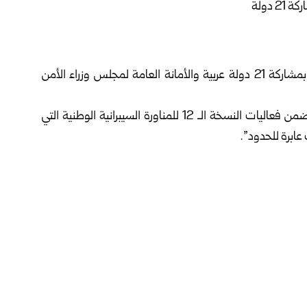
استضافت دولة قطر اليوم التمرين السيبراني العربي الأول بمشاركة 21 دولة عربية والأمانة العامة لمجلس وزراء الأمن
وذكرت وكالة الأنباء القطرية “قنا” أن التمرين العربي جاء ضمن فعاليات النسخة الـ 12 للمناورة السيبرانية الوطنية التي
عابرة للحدود”.
الدول العربية في مجال الأمن السيبراني، وتعزيز العمل الجماعي
لاستقرار الرقمي في المنطقة.
 أحمد محمد الحمادي: “إن طبيعة التهديدات العابرة للحدود التي
ً يتطلب استعداداً نوعياً ووعياً استباقياً”.
ده بعناية فائقة، ليراعي خصوصية أنظمة العمل في المؤسسات
ني العرب أهمية التمرين في تعزيز التعاون المشترك بين الدول
وة إستراتيجية تهدف إلى تطوير منظومة الأمن السيبراني في