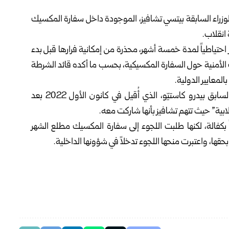
وزراء السابقة بيتسي تشافيز، الموجودة داخل سفارة المكسيك
انقلاب.
حتياطياً لمدة خمسة أشهر، محذرة من إمكانية فرارها قبل بدء
الأمنية حول السفارة المكسيكية، بحسب ما أكده قائد الشرطة
المعايير الدولية.
وشغلت تشافيز منصب رئيسة الوزراء في حكومة الرئيس السابق بيدرو كاستيّو، الذي أُقيل في كانون الأول 2022 بعد
ية” حيث تتهم تشافيز بأنها شاركت معه.
ً بكفالة، لكنها طلبت اللجوء إلى سفارة المكسيك مطلع الشهر
بحقها، واعتبرت منحها اللجوء تدخلاً في شؤونها الداخلية.