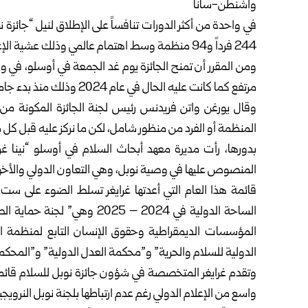
واشنطن-سانا
244 فرداً و94 منظمة وسط اهتمام عالمي وذلك عشية الإعلان الرسمي عن واحدة من أكثر الجوائز العالمية رمزية.
ومن المقرر أن تمنح الجائزة يوم غد الجمعة في أوسلو، في
مرتفع كما كانت عليه الحال في عام 2024 وذلك منذ بدء جامعة ” أوبسالا” السويدية إحصاءاتها في هذا المجال عام 1946.
المنظمة أو الفرد من منظور شامل، لكن ما نركز عليه قبل كل 
بدورها، رأت مديرة معهد أبحاث السلام في أوسلو “نينا غر
المنصوص عليها في وصية نوبل، وهي التعاون الدولي والأخو
قائمة هذا العام التي أعدتها غرايغر تسلط الضوء على ست ج
الساحة الدولية في 2024 – 25
المؤسسات الديمقراطية وحقوق الإنسان التابع لمنظمة الأم
الدولية للسلام والحرية” و”محكمة العدل الدولية” و”المحكمة 
وتقدم غرايغر المتخصصة في شؤون جائزة نوبل للسلام قائمة 
واسع من الإعلام الدولي رغم عدم ارتباطها بلجنة نوبل النرويجية