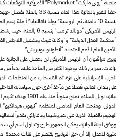
منصة “بولي ماركت” Polymarket” 
حظاً للفوز بالجائزة هذا العا
الرئيس الأمريكي “دونالد ت
“محكمة العدل الدولية” و”وكالة غوث وتشغيل اللاجئين الفل
الأمين العام للأمم المتحدة “أنطونيو غوتيريش”.
نزاعات، مبررين ذلك بوجود الكثير من المآخذ عليه، بدءاً من سيا
الحرب الإسرائيلية على غزة، ثم الانسحاب من المنظمات الدو
على بلدان العالم، فضلاً عن مآخذ أخرى حول سياساته الداخلي
جائزة نوبل للسلام تمن
الدولي، ومنحت العام الماضي لمنظمة “نيهون هيدانكيو” ا
الهجوم بالقنبلة الذرية على هيروشيما وناغازاكي تقديراً لنضال
ووفق لجنة الجائزة، يمكن للجمهور طرح وتداول اسم أي شخص
مثيرة للجدل، إلا أن حق الترشيح يقتصر على فئات محددة، من