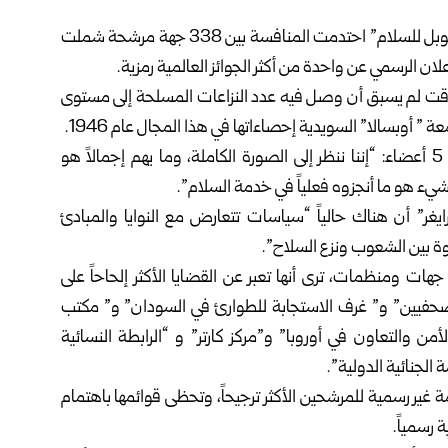
في واحدة من أكثر الدورات تنافساً على الإطلاق لنيل “جائزة نوبل للسلام” احتدمت المنافسة بين 338 جهة مرشحة شملت
 وقت لم يسبق أن وصل فيه عدد النزاعات المسلحة إلى مستوى
وقال يورغن واتن فريدنس رئيس لجنة الجائزة المكونة من 5 أعضاء: “إننا ننظر إلى الصورة الكاملة، وما يهم إجمالاً هو
شيء هو ما أنجزوه فعلياً في خدمة السلام”.
ايغر” أن هناك حالياً “سياسات تتعارض مع النوايا والمبادئ
ة بين الشعوب ونزع السلاح”.
هات ومنظمات، ترى أنها تعبر عن القضايا الأكثر إلحاحاً على
20 وهي” لجنة حماية الصحفيين” و” غرف الاستجابة للطوارئ في السودان” و” مكتب
ن والتعاون في أوروبا” و”مركز كارتر” و “الرابطة النسائية
الجنائية الدولية”.
غير رسمية للمرشحين الأكثر ترجيحاً، وتحظى قوائمها باهتمام
 رسمياً.