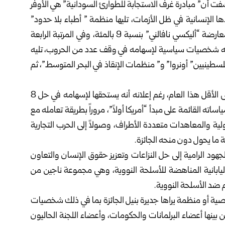
الأمريكية للتوقعات كشفت أن” مبادرة غرف الاستجابة للطوارئ السودانية” هي الأوفر
م بنسبة 33 بالمئة بفضل جهودها الإنسانية في ظل الأزمات، تليها منظمة ” أطباء بلا حدود”
بنسبة 10 بالمئة، ثم الروسية” يوليا نافالنيايا” أرملة زعيم المعارضة “أليكسي نافالني” بنسبة 9 بالمئة، وفي المرتبة الرابعة
رامب” بنسبة 6 بالمئة، حيث رشحته شخصيات سياسية لإسهامه في وقف عدد من الحروب، تليه
سطينيين” أونروا” و” منظمات الإنقاذ في البحر المتوسط”، ثم
ويرى مراقبون أن الرئيس الأمريكي لن يحصل على الجائزة على الأقل هذا العام، رغم إعلانه أنه يستحقها لإسهامه في حل 8
ساته القائمة على مبدأ “أمريكا أولاً”، مروراً بطريقة تعامله مع
لية والمعاهدات متعددة الأطراف، وصولاً إلى الحرب التجارية
ة ما يحول دون منحه الجائزة.
ح سنوياً منذ عام 1901 بهدف تكريم الجهود الرامية إلى حل النزاعات وتعزيز حقوق الإنسان والتعاون
ليابانية المناهضة للأسلحة النووية، وهي مجموعة ناجين من
هم ضد الأسلحة النووية.
ية أو منظمة يراها جديرة بنيل الجائزة بما في ذلك شخصيات
 بينها أعضاء البرلمانات والحكومات، وأعضاء اللجنة الحاليون