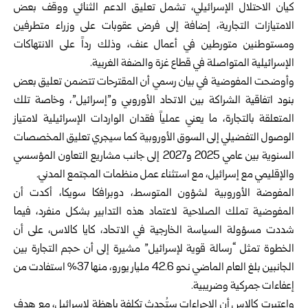
كيان الاحتلال الإسرائيلي، تشمل تعليق الدعم الثنائي ووقف بعض
الامتيازات التجارية، إضافة إلى فرض عقوبات على وزراء متطرفين
ومستوطنين متورطين في أعمال عنف، وذلك رداً على الانتهاكات
الإسرائيلية المتواصلة في قطاع غزة والضفة الغربية.
وأوضحت المفوضية في بيان رسمي أن المقترحات تتضمن تعليق بعض
بنود اتفاقية الشراكة بين الاتحاد الأوروبي و”إسرائيل”، وخاصة تلك
المتعلقة بالتجارة، ما يعني عملياً فقدان الواردات الإسرائيلية لامتياز
الوصول التفضيلي إلى السوق الأوروبية كما سيجري تعليق المخصصات
السنوية بين عامي 2025 و2027 إلى جانب مشاريع التعاون المؤسسي
والإقليمي مع إسرائيل، مع استثناء عمل منظمات المجتمع المدني.
المفوضة الأوروبية لشؤون المتوسط، دوبرافكا سويكا، أكدت أن
المفوضية تملك الصلاحية لاعتماد هذه التدابير بشكل منفرد، فيما
شددت مسؤولة السياسة الخارجية في الاتحاد، كايا كالاس، على أن
الخطوة تمثل “رسالة قوية لإسرائيل” مشيرة إلى أن حجم التجارة بين
الجانبين بلغ العام الماضي نحو 42.6 مليار يورو، منها 37% استفادت من
إعفاءات جمركية وضريبية.
واعتبرت كالاس أن الإجراءات ستُحدث تكلفة باهظة لإسرائيل، مع هدف