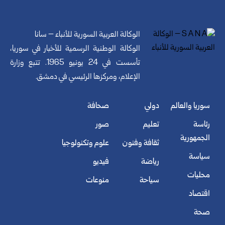
الوكالة العربية السورية للأنباء – سانا
الوكالة الوطنية الرسمية للأخبار في سوريا،
تأسست في 24 يونيو 1965. تتبع وزارة
الإعلام، ومركزها الرئيسي في دمشق.
سوريا والعالم
دولي
صحافة
رئاسة
تعليم
صور
الجمهورية
ثقافة وفنون
علوم وتكنولوجيا
سياسة
رياضة
فيديو
محليات
سياحة
منوعات
اقتصاد
صحة