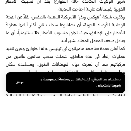
شرق الولايات المتحدة حالة الطوارئ بعد أن تسببت الأمطار
الغزيرة بفيضانات عارمة اجتاحت المدينة.
وذكرت شبكة “فوكس ويذر” الأمريكية المعنية بالطقس، نقلاً عن الهيئة
الوطنية للأرصاد الجوية، أن تشاتانوغا سجلت ثاني أكثر أيامها هطولاً
للأمطار على الإطلاق، حيث تجاوز منسوب الأمطار 15 سنتيمتراً، أي ما
يعادل ضعف المعدل المعتاد لشهر آب.
كما أعلن عمدة مقاطعة هاميلتون في تينيسي حالة الطوارئ وجرى تنفيذ
عمليات إنقاذ في عدة مناطق، شملت سحب سائقين عالقين من
مركباتهم بعد أن غمرت مياه الفيضانات الطرق، ومساعدة سكان
محاصرين داخل منازلهم، مع الارتفاع السريع لمنسوب المياه.
سياسة الخصوصية
باستخدام هذا الموقع ، فإنك توافق على
و
وبحسب “مركز فوكس” للتنبؤات الجوية، من المرجح هطول المزيد من
موافق
شروط الاستخدام
.
الأمطار خلال الأيام المقبلة، مع توقع امتداد الفيضانات من شمال “نيو
إنغلاند” حتى ساحل الخليج، إضافة إلى غرب ولاية كارولينا الشمالية
وأقصى شرق ولاية تينيسي.