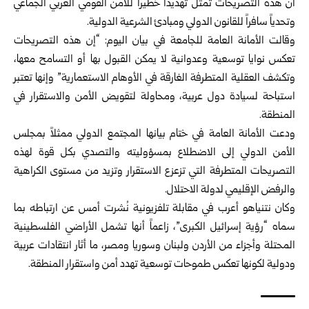
أن هذه التصريحات تمثل تهديداً خطيراً للأمن القومي العربي الجماعي
وتحدياً سافراً للقانون الدولي ومبادئ الشرعية الدولية.
وقالت الأمانة العامة للجامعة في بيان اليوم: “إن هذه التصريحات
تعكس نوايا توسعية وعدوانية لا يمكن القبول بها أو التسامح معها،
وتكشف العقلية المتطرفة الغارقة في الأوهام الاستعمارية” وإنها تعتبر
استباحة لسيادة دول عربية، ومحاولة لتقويض الأمن والاستقرار في
المنطقة.
ودعت الأمانة العامة في ختام بيانها المجتمع الدولي ممثلاً بمجلس
الأمن الدولي إلى الاضطلاع بمسؤوليته والتصدي بكل قوة لهذه
التصريحات المتطرفة التي تزعزع الاستقرار وتزيد من مستوى الكراهية
والرفض الإقليمي لدولة الاحتلال.
وكان نتنياهو أعرب في مقابلة تلفزيونية نُشرت أمس عن ارتباطه بما
سماه “رؤية إسرائيل الكبرى”، زاعماً أنها تشمل الأراضي الفلسطينية
المحتلة وأجزاء من الأردن ولبنان وسوريا ومصر، ما أثار انتقادات عربية
ودولية لكونها تعكس طموحات توسعية تهدد أمن واستقرار المنطقة.