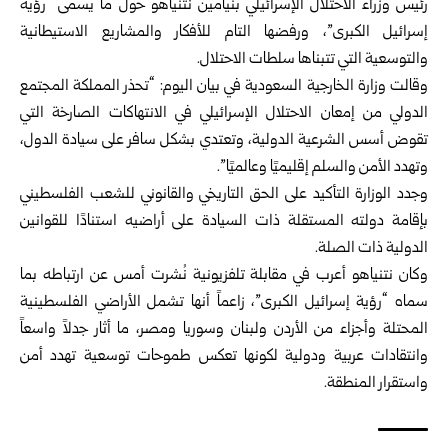
رئيس وزراء الاحتلال الإسرائيلي بنيامين نتنياهو حول ما يسمى “رؤية
إسرائيل الكبرى”، ورفضها التام للأفكار والمشاريع الاستيطانية
والتوسعية التي تتبناها سلطات الاحتلال.
وقالت وزارة الخارجية السعودية في بيان اليوم: “تحذر المملكة المجتمع
الدولي من إمعان الاحتلال الإسرائيلي في الانتهاكات الصارخة التي
تقوض أسس الشرعية الدولية، وتعتدي بشكل سافر على سيادة الدول،
وتهدد الأمن والسلم إقليميًا وعالميًا”.
وجدد الوزارة التأكيد على الحق التاريخي والقانوني للشعب الفلسطيني
بإقامة دولته المستقلة ذات السيادة على أراضيه استنادًا للقوانين
الدولية ذات الصلة.
وكان نتنياهو أعرب في مقابلة تلفزيونية نُشرت أمس عن ارتباطه بما
سماه “رؤية إسرائيل الكبرى”، زاعماً أنها تشمل الأراضي الفلسطينية
المحتلة وأجزاء من الأردن ولبنان وسوريا ومصر، ما أثار جدلاً واسعاً
وانتقادات عربية ودولية لكونها تعكس طموحات توسعية تهدد أمن
واستقرار المنطقة.