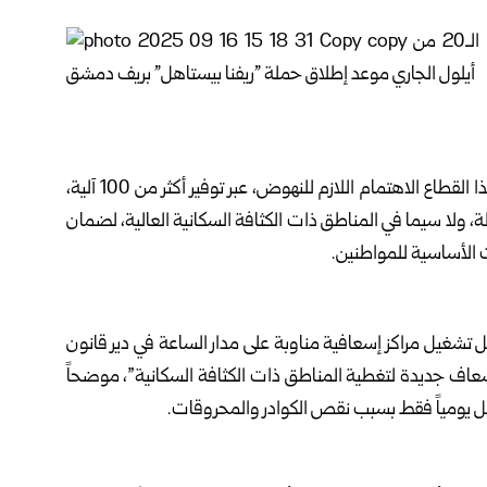
وعن قطاع النظافة، أوضح الحسين أن المحافظة ستولي هذا القطاع الاهتمام اللازم للنهوض، عبر توفير أكثر من 100 آلية،
، ولا سيما في المناطق ذات الكثافة السكانية العالية، لضمان
 الأساسية للمواطنين.
شغيل مراكز إسعافية مناوبة على مدار الساعة في دير قانون
زويدها بسيارات إسعاف، وتأمين 12 سيارة إسعاف جديدة لتغطية المناطق ذات الكثافة السكانية”، موضحاً