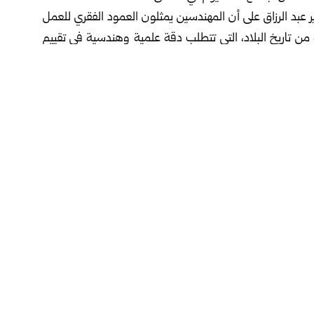
ير عبد الرزاق على أن المهندسين يمثلون العمود الفقري للعمل
من تاريخ البلاد، التي تتطلب دقة علمية وهندسية في تقييم
كان بالتعاون مع نقابة المهندسين والجهات المعنية، لوضع
تُعد المسوحات الإحصائية حجر الأساس في تحديد أولويات
رية