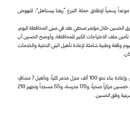
الـ20 من أيلول الجاري، موعداً رسمياً لإطلاق حملة التبرع “ريفنا بيستاهل”، للنهوض
ق الحسين خلال مؤتمر صحفي عقد في مبنى المحافظة اليوم،
مين ملف الاحتياجات الكبير للمحافظة، وأوضح الحسين أن
م وقفة وطنية شاملة لإعادة تأهيل البنى التحتية والخدمات
ان.
وتشمل خطة الحملة ترميم أكثر من 200 ألف منزل متضرر، وإعادة بناء نحو 100 ألف منزل مدمر كلياً، وتأهيل 7 مشافٍ
مدمرة، منها مشفى عربين ودير العصافير، وتأهيل وتجهيز نحو خمسين مركزاً صحياً، و170 مدرسة، و55 مسجداً وتجهيز 210