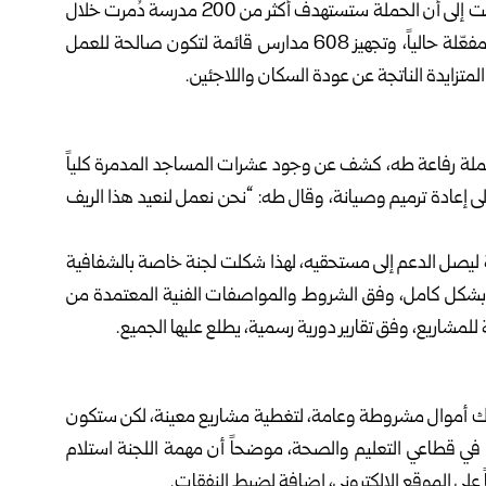
وحول القطاع التعليمي، أشار مدير تربية ريف دمشق فادي نزهت إلى أن الحملة ستستهدف أكثر من 200 مدرسة دُمرت خلال
فترة النظام البائد، ويجري العمل على ترميم 170 مدرسة غير مفعّلة حالياً، وتجهيز 608 مدارس قائمة لتكون صالحة للعمل
حملة رفاعة طه، كشف عن وجود عشرات المساجد المدمرة كلياً
إلى إعادة ترميم وصيانة، وقال طه: “نحن نعمل لنعيد هذا الريف
ية ليصل الدعم إلى مستحقيه، لهذا شكلت لجنة خاصة بالشفافية
ا بشكل كامل، وفق الشروط والمواصفات الفنية المعتمدة من
شاريع، وفق تقارير دورية رسمية، يطلع عليها الجميع.
ناك أموال مشروطة وعامة، لتغطية مشاريع معينة، لكن ستكون
، في قطاعي التعليم والصحة، موضحاً أن مهمة اللجنة استلام
لى الموقع الالكتروني، إضافة لضبط النفقات.