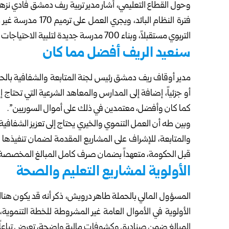
التربوي مستقبلاً، وبناء 700 مدرسة جديدة لتلبية الاحتياجات المتزايدة الناتجة عن عودة السكان واللاجئين.
سنعيد الريف أفضل مما كان
مدير أوقاف ريف دمشق رئيس لجنة المتابعة والشفافية بال
أو جزئياً، إضافة إلى المدارس والمعاهد الشرعية التي تحتاج 
كما كان وأفضل، معتمدين في ذلك على أموال السوريين”.
وبين طه أن العمل التنموي والخيري يحتاج إلى تعزيز الشفاف
والمتابعة، للإشراف على المشاريع المقدمة لضمان تنفيذه
قبل الحكومة، متعهداً بضمان صرف كامل المبالغ المخصصة للم
الأولوية لمشاريع التعليم والصحة
المسؤول المالي بالحملة طاهر درويش، ذكر أنه قد يكون ه
الأولوية في الأموال العامة غير المشروطة للخطة التنموية
المبالغ ضمن صناديق وكشوفات مالية واضحة، تعرض تباعاً ع