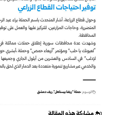
توفير احتياجات القطاع الزراعي
وحول قطاع الزراعة، أشار المتحدث باسم الحملة براء عبد ال
المتضررة، وحاجات المزارعين، للتركيز عليها والعمل على ت
المحافظة.
وشهدت عدة محافظات سورية إطلاق حملات مماثلة في ال
“لعيونك يا حلب” ومؤتمر “أربعاء حمص” وحملة ،أبشري حوران
لإدلب” في السادس والعشرين من أيلول الجاري وجميعها ت
والخدمي عبر مشاريع تنموية متعددة بعد الدمار الذي لحق بالم
الوسوم:
حملة "ريفنا بيستاهل"
ريف دمشق
مشاركة هذه المقالة