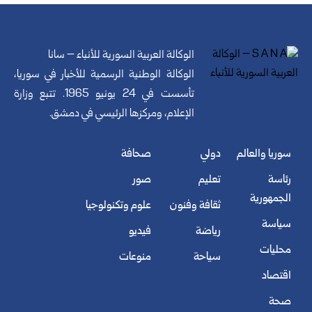
الوكالة العربية السورية للأنباء – سانا
الوكالة الوطنية الرسمية للأخبار في سوريا،
تأسست في 24 يونيو 1965. تتبع وزارة
الإعلام، ومركزها الرئيسي في دمشق.
سوريا والعالم
دولي
صحافة
رئاسة
تعليم
صور
الجمهورية
ثقافة وفنون
علوم وتكنولوجيا
سياسة
رياضة
فيديو
محليات
سياحة
منوعات
اقتصاد
صحة