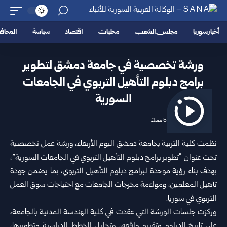
أخبار سوريا
مجلس الشعب
محليات
اقتصاد
سياسة
المحا
ورشة تخصصية في جامعة دمشق لتطوير
برامج دبلوم التأهيل التربوي في الجامعات
السورية
2026/07/08 5:39 مساءً
نظمت كلية التربية ب
جامعة دمشق
اليوم الأربعاء، ورشة عمل تخصصية
تحت عنوان “تطوير برامج دبلوم التأهيل التربوي في الجامعات السورية”،
بهدف بناء رؤية موحدة لبرامج دبلوم التأهيل التربوي، بما يضمن جودة
تأهيل المعلمين، ومواءمة مخرجات الجامعات مع احتياجات سوق العمل
التربوي في
سوريا
.
وركزت جلسات الورشة التي عقدت في كلية الهندسة المدنية بالجامعة،
على تاريخ الدبلوم وتقييم واقعه، وتحليل الخطط الدراسية وتطويرها،