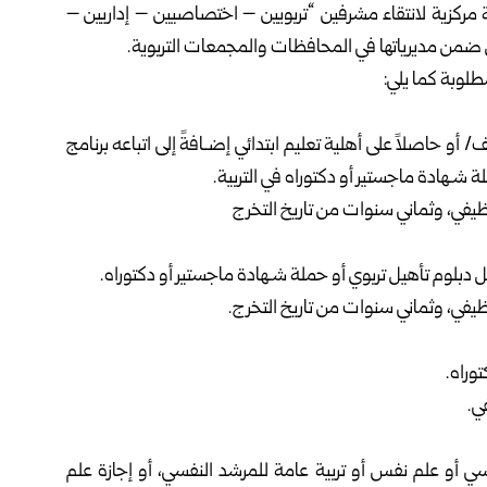
قة مركزية لانتقاء مشرفين “تربويين – اختصاصيين – إداريين –
 ضمن مديرياتها في المحافظات والمجمعات التربوية.
لوبة كما يلي:
أو حاصلاً على أهلية تعليم ابتدائي إضـافةً إلى اتباعه برنامج
شـهادة ماجستير أو دكتوراه في التربية.
ي، وثماني سنوات من تاريخ التخرج
بلوم تأهيل تربوي أو حملة شـهادة ماجستير أو دكتوراه.
ي، وثماني سنوات من تاريخ التخرج.
وراه.
ي.
ي أو علم نفس أو تربية عامة للمرشد النفسي، أو إجازة علم