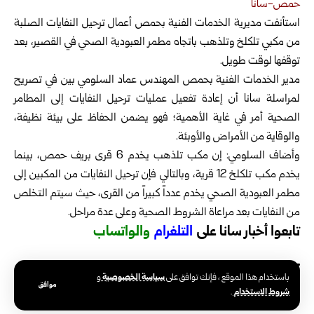
حمص-سانا
استأنفت مديرية الخدمات الفنية بحمص أعمال ترحيل النفايات الصلبة
من مكبي تلكلخ وتلذهب باتجاه مطمر العبودية الصحي في القصير، بعد
توقفها لوقت طويل.
مدير الخدمات الفنية بحمص المهندس عماد السلومي بين في تصريح
لمراسلة سانا أن إعادة تفعيل عمليات ترحيل النفايات إلى المطامر
الصحية أمر في غاية الأهمية؛ فهو يضمن الحفاظ على بيئة نظيفة،
والوقاية من الأمراض والأوبئة.
وأضاف السلومي: إن مكب تلذهب يخدم 6 قرى بريف حمص، بينما
يخدم مكب تلكلخ 12 قرية، وبالتالي فإن ترحيل النفايات من المكبين إلى
مطمر العبودية الصحي يخدم عدداً كبيراً من القرى، حيث سيتم التخلص
من النفايات بعد مراعاة الشروط الصحية وعلى عدة مراحل.
تابعوا أخبار سانا على
ا
لتلغرام
و
الواتساب
سياسة الخصوصية
باستخدام هذا الموقع ، فإنك توافق على
و
موافق
شروط الاستخدام
.
الوسوم:
مديرية الخدمات الفنية بحمص