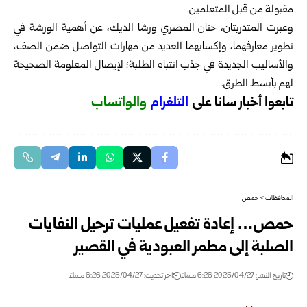
مقبولة من قبل المتعلمين.
وعبرت المتدربتان، حنان المصري ورشا الديك، عن أهمية الورشة في
تطوير معارفهما، وإكسابهما العديد من مهارات التواصل ضمن الصف،
والأساليب الجديدة في جذب انتباه الطلبة؛ لإيصال المعلومة الصحيحة
لهم بأبسط الطرق.
تابعوا أخبار سانا على
ا
لتلغرام
و
الواتساب
المحافظات
>
حمص
حمص… إعادة تفعيل عمليات ترحيل النفايات
الصلبة إلى مطمر العبودية في القصير
تاريخ النشر: 2025/04/27 6:26 مساءً
اخر تحديث: 2025/04/27 6:26 مساءً