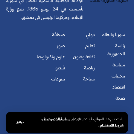
الوكالة الوطنية الرسمية للأخبار في سوريا،
تأسست في 24 يونيو 1965. تتبع وزارة
الإعلام، ومركزها الرئيسي في دمشق.
سوريا والعالم
دولي
صحافة
رئاسة
تعليم
صور
الجمهورية
ثقافة وفنون
علوم وتكنولوجيا
سياسة
رياضة
فيديو
محليات
سياحة
منوعات
اقتصاد
صحة
سياسة الخصوصية
باستخدام هذا الموقع ، فإنك توافق على
و
موافق
شروط الاستخدام
.
© الوكالة العربية السورية للأنباء. كافة الحقوق محفوظة.