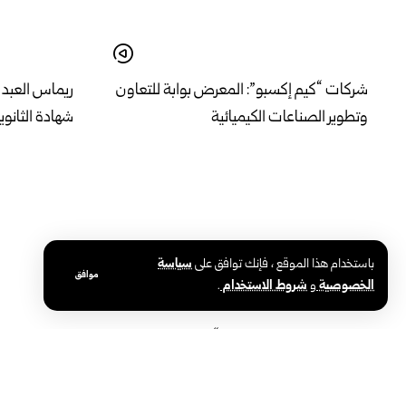
شركات “كيم إكسبو”: المعرض بوابة للتعاون
ريماس العبد ا
وتطوير الصناعات الكيميائية
شهادة الثانوي
باستخدام هذا الموقع ، فإنك توافق على
سياسة
موافق
الخصوصية
و
شروط الاستخدام
.
بمشاركة نشطاء سوريين.. “قافلة فلسطين
في يومه الخ
البرية” لكسر الحصار تصل إلى تركيا
الفصيحة والنب