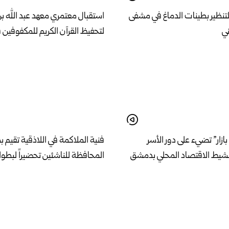
لتنظير بطينات الدماغ في مشفى
استقبال معتمري معهد عبد الله ب
ني
لتحفيظ القرآن الكريم للمكفوفين 
بازار” تضيء على دور الأسر
فنية الملاكمة في اللاذقية تقيم 
نشيط الاقتصاد المحلي بدمشق
المحافظة للناشئين تحضيراً لبطول