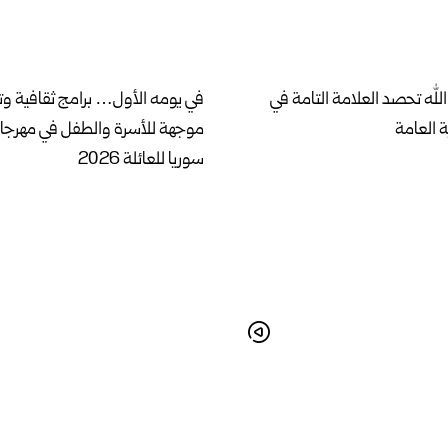
لله تحصد العلامة التامة في
في يومه الأول… برامج ثقافية وت
ة العامة
موجهة للأسرة والطفل في مهرج
سوريا للعائلة 2026
امس.. دمشق تجمع القصيدة
حلب تحتفي بالموروث الشعبي في
طية في مهرجانها الدولي للشعر
“فلكلور بلاد الشام”