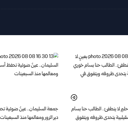
حلمٍ لا ينطفئ.. الطالب حنا بسام
جمعة السليمان.. عينٌ ضوئية تح
يلبية يتحدى ظروفه ويتفوق
دير الزور ومعالمها منذ السبعينات