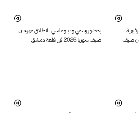
رفيهية
بحضور رسمي ودبلوماسي.. انطلاق مهرجان
ان صيف
صيف سوريا 2026 في قلعة دمشق
 أمسية
انطلاق مهرجان “صيف سوريا 2026” في
طرطوس بفعاليات متنوعة تدعم الحراك
الثقافي والمجتمعي