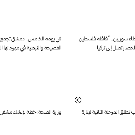
اء سوريين.. “قافلة فلسطين
في يومه الخامس.. دمشق تجمع 
الحصار تصل إلى تركيا
الفصيحة والنبطية في مهرجانها ال
طلق المرحلة الثانية لإنارة
وزارة الصحة: خطة لإنشاء مشفى
ية والشيخ مقصود بالطاقة
نموذجي وفق مواصفات عالمية في