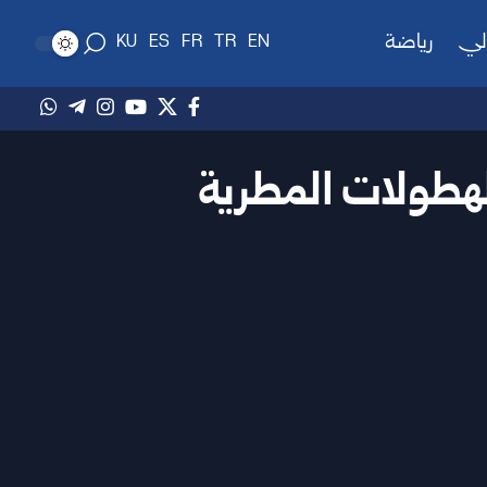
لي
رياضة
KU
ES
FR
TR
EN
لهطولات المطرية