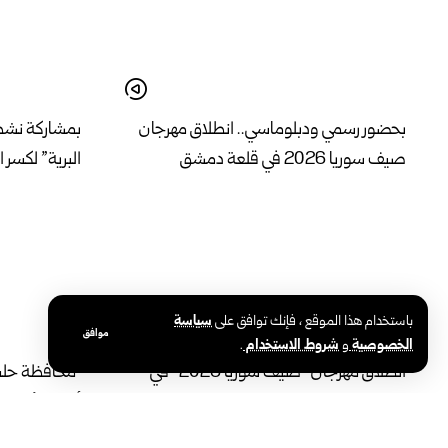
بحضور رسمي ودبلوماسي.. انطلاق مهرجان
بمشاركة نشط
صيف سوريا 2026 في قلعة دمشق
البرية” لكسر 
باستخدام هذا الموقع ، فإنك توافق على
سياسة
موافق
الخصوصية
و
شروط الاستخدام
.
انطلاق مهرجان “صيف سوريا 2026” في
محافظة حلب ت
طرطوس بفعاليات متنوعة تدعم الحراك
أحياء الأشرف
الثقافي والمجتمعي
الشمسية