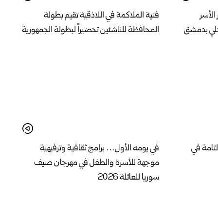
الأسر
فنية الملاكمة في اللاذقية تقيم بطولة
حلي بدمشق
المحافظة للناشئين تحضيراً لبطولة الجمهورية
لتامة في
في يومه الأول… برامج ثقافية وترفيهية
موجهة للأسرة والطفل في مهرجان صيف
سوريا للعائلة 2026