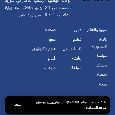
الوكالة الوطنية الرسمية للأخبار في سوريا،
تأسست في 24 يونيو 1965. تتبع وزارة
الإعلام، ومركزها الرئيسي في دمشق.
سوريا والعالم
دولي
صحافة
رئاسة
تعليم
صور
الجمهورية
ثقافة وفنون
علوم وتكنولوجيا
سياسة
رياضة
فيديو
محليات
سياحة
منوعات
اقتصاد
صحة
سياسة الخصوصية
باستخدام هذا الموقع ، فإنك توافق على
و
موافق
شروط الاستخدام
.
© الوكالة العربية السورية للأنباء. كافة الحقوق محفوظة.