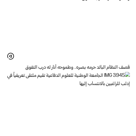
قصف النظام البائد حرمه بصره.. وطموحه أنار له درب التفوق