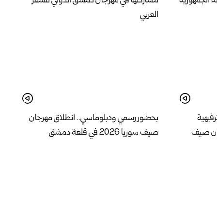
ة الجمهورية
مشاركتها في مهرجان دمشق الدولي للشعر
العربي
رفيهية
بحضور رسمي ودبلوماسي.. انطلاق مهرجان
ان صيف
صيف سوريا 2026 في قلعة دمشق