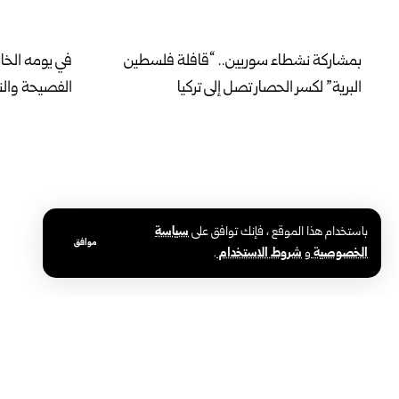
بمشاركة نشطاء سوريين.. “قافلة فلسطين
في يومه الخ
البرية” لكسر الحصار تصل إلى تركيا
الفصيحة والنب
باستخدام هذا الموقع ، فإنك توافق على
سياسة
موافق
الخصوصية
و
شروط الاستخدام
.
محافظة حلب تطلق المرحلة الثانية لإنارة
وزارة الصحة:
أحياء الأشرفية والشيخ مقصود بالطاقة
نموذجي وفق 
الشمسية