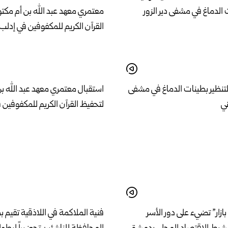
لتنظير بطينات الدماغ في مشفى
استقبال معتمري معهد عبد الله ب
ني
لتحفيظ القرآن الكريم للمكفوفين 
بازار” تضيء على دور الأسر
فنية الملاكمة في اللاذقية تقيم 