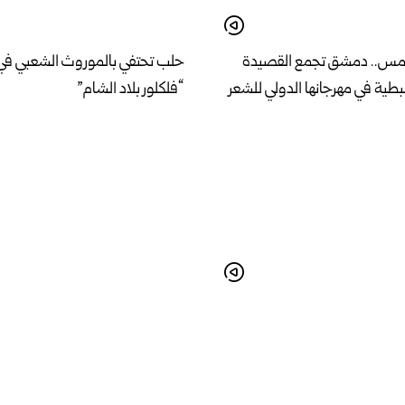
امس.. دمشق تجمع القصيدة
حلب تحتفي بالموروث الشعبي في
طية في مهرجانها الدولي للشعر
“فلكلور بلاد الشام”
 خطة لإنشاء مشفى مركزي
وزير الإدارة المحلية والبيئة يبحث 
مواصفات عالمية في اللاذقية
الخدمات وأولويات المرحلة المقب