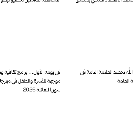
نشيط الاقتصاد المحلي بدمشق
المحافظة للناشئين تحضيراً لبطول
لله تحصد العلامة التامة في
في يومه الأول… برامج ثقافية وت
ة العامة
موجهة للأسرة والطفل في مهرج
سوريا للعائلة 2026