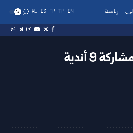
لي
رياضة
KU
ES
FR
TR
EN