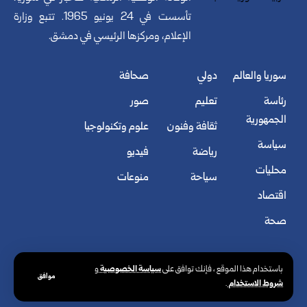
تأسست في 24 يونيو 1965. تتبع وزارة
الإعلام، ومركزها الرئيسي في دمشق.
سوريا والعالم
دولي
صحافة
رئاسة
تعليم
صور
الجمهورية
ثقافة وفنون
علوم وتكنولوجيا
سياسة
رياضة
فيديو
محليات
سياحة
منوعات
اقتصاد
صحة
سياسة الخصوصية
باستخدام هذا الموقع ، فإنك توافق على
و
موافق
شروط الاستخدام
.
© الوكالة العربية السورية للأنباء. كافة الحقوق محفوظة.