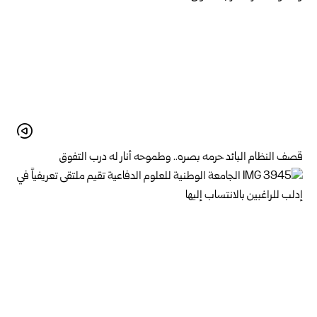
قصف النظام البائد حرمه بصره.. وطموحه أنار له درب التفوق