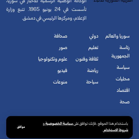
الوكالة الوطنية الرسمية للأخبار في سوريا،
تأسست في 24 يونيو 1965. تتبع وزارة
الإعلام، ومركزها الرئيسي في دمشق.
سوريا والعالم
دولي
صحافة
رئاسة
تعليم
صور
الجمهورية
ثقافة وفنون
علوم وتكنولوجيا
سياسة
رياضة
فيديو
محليات
سياحة
منوعات
اقتصاد
صحة
سياسة الخصوصية
باستخدام هذا الموقع ، فإنك توافق على
و
موافق
شروط الاستخدام
.
© الوكالة العربية السورية للأنباء. كافة الحقوق محفوظة.