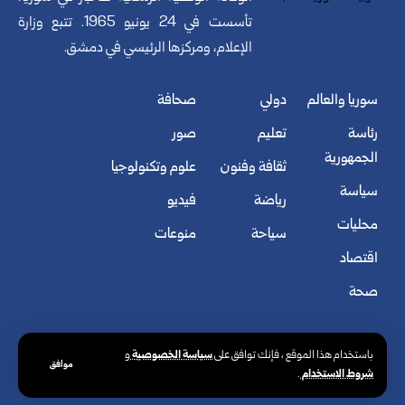
تأسست في 24 يونيو 1965. تتبع وزارة
الإعلام، ومركزها الرئيسي في دمشق.
سوريا والعالم
دولي
صحافة
رئاسة
تعليم
صور
الجمهورية
ثقافة وفنون
علوم وتكنولوجيا
سياسة
رياضة
فيديو
محليات
سياحة
منوعات
اقتصاد
صحة
سياسة الخصوصية
باستخدام هذا الموقع ، فإنك توافق على
و
موافق
شروط الاستخدام
.
© الوكالة العربية السورية للأنباء. كافة الحقوق محفوظة.