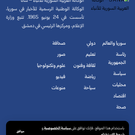
الوكالة العربية السورية للأنباء – سانا
الوكالة الوطنية الرسمية للأخبار في سوريا،
تأسست في 24 يونيو 1965. تتبع وزارة
الإعلام، ومركزها الرئيسي في دمشق.
سوريا والعالم
دولي
صحافة
رئاسة
تعليم
صور
الجمهورية
ثقافة وفنون
علوم وتكنولوجيا
سياسة
رياضة
فيديو
محليات
سياحة
منوعات
اقتصاد
صحة
سياسة الخصوصية
باستخدام هذا الموقع ، فإنك توافق على
و
موافق
شروط الاستخدام
.