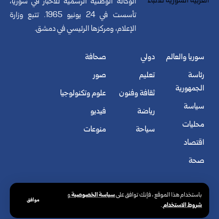
الوكالة الوطنية الرسمية للأخبار في سوريا،
تأسست في 24 يونيو 1965. تتبع وزارة
الإعلام، ومركزها الرئيسي في دمشق.
سوريا والعالم
دولي
صحافة
رئاسة
تعليم
صور
الجمهورية
ثقافة وفنون
علوم وتكنولوجيا
سياسة
رياضة
فيديو
محليات
سياحة
منوعات
اقتصاد
صحة
سياسة الخصوصية
باستخدام هذا الموقع ، فإنك توافق على
و
موافق
شروط الاستخدام
.
© الوكالة العربية السورية للأنباء. كافة الحقوق محفوظة.