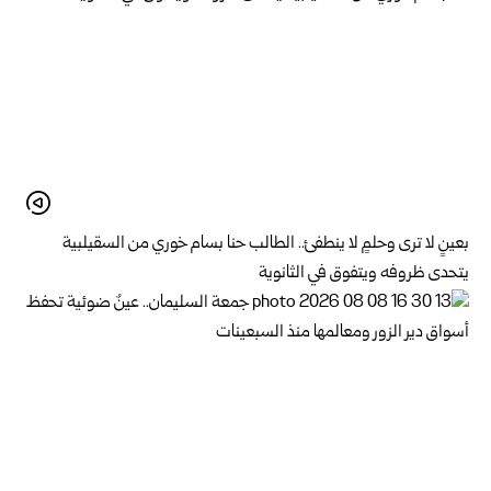
بعينٍ لا ترى وحلمٍ لا ينطفئ.. الطالب حنا بسام خوري من السقيلبية
يتحدى ظروفه ويتفوق في الثانوية