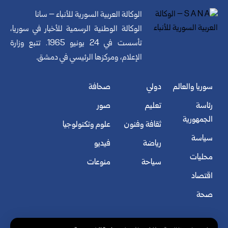
الوكالة العربية السورية للأنباء – سانا
الوكالة الوطنية الرسمية للأخبار في سوريا،
تأسست في 24 يونيو 1965. تتبع وزارة
الإعلام، ومركزها الرئيسي في دمشق.
سوريا والعالم
دولي
صحافة
رئاسة
تعليم
صور
الجمهورية
ثقافة وفنون
علوم وتكنولوجيا
سياسة
رياضة
فيديو
محليات
سياحة
منوعات
اقتصاد
صحة