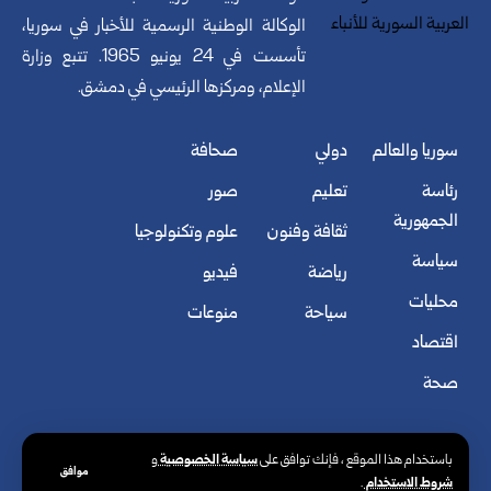
الوكالة الوطنية الرسمية للأخبار في سوريا،
تأسست في 24 يونيو 1965. تتبع وزارة
الإعلام، ومركزها الرئيسي في دمشق.
سوريا والعالم
دولي
صحافة
رئاسة
تعليم
صور
الجمهورية
ثقافة وفنون
علوم وتكنولوجيا
سياسة
رياضة
فيديو
محليات
سياحة
منوعات
اقتصاد
صحة
سياسة الخصوصية
باستخدام هذا الموقع ، فإنك توافق على
و
موافق
شروط الاستخدام
.