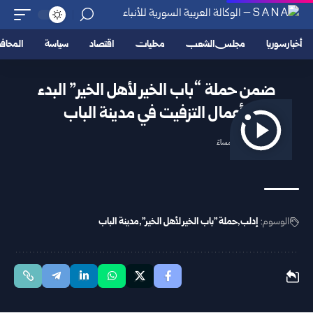
أخبار سوريا
مجلس الشعب
محليات
اقتصاد
سياسة
المحا
ضمن حملة “باب الخير لأهل الخير” البدء
بأعمال التزفيت في مدينة الباب
2025/10/16 7:11 مساءً
الوسوم:
إدلب
حملة "باب الخير لأهل الخير"
مدينة الباب