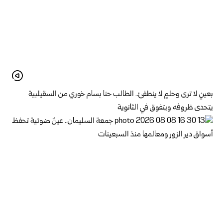
بعينٍ لا ترى وحلمٍ لا ينطفئ.. الطالب حنا بسام خوري من السقيلبية
يتحدى ظروفه ويتفوق في الثانوية