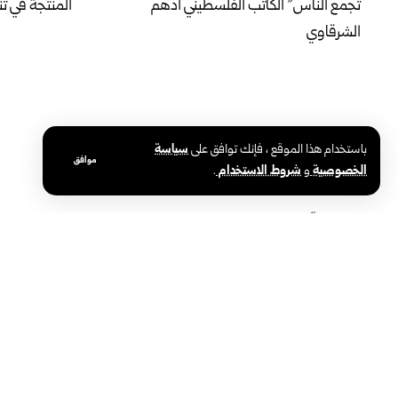
تجمع الناس” الكاتب الفلسطيني أدهم
المنتجة في ت
الشرقاوي
باستخدام هذا الموقع ، فإنك توافق على
سياسة
موافق
الخصوصية
و
شروط الاستخدام
.
شركات “كيم إكسبو”: المعرض بوابة للتعاون
ريماس العبد ا
وتطوير الصناعات الكيميائية
شهادة الثانوي