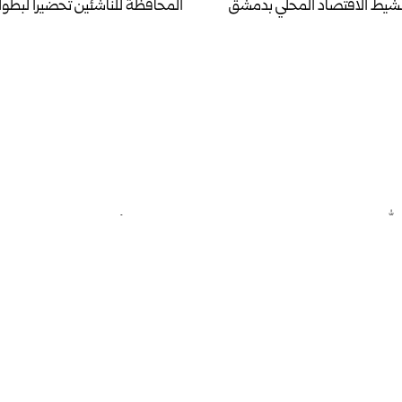
نشيط الاقتصاد المحلي بدمشق
المحافظة للناشئين تحضيراً لبطول
لله تحصد العلامة التامة في
في يومه الأول… برامج ثقافية وت
ة العامة
موجهة للأسرة والطفل في مهرج
سوريا للعائلة 2026