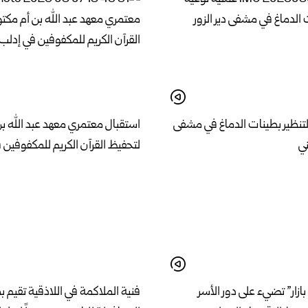
لتنظير بطينات الدماغ في مشفى
استقبال معتمري معهد عبد الله ب
ني
لتحفيظ القرآن الكريم للمكفوفين 
بازار” تضيء على دور الأسر
فنية الملاكمة في اللاذقية تقيم 