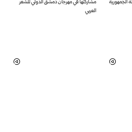
ة الجمهورية
مشاركتها في مهرجان دمشق الدولي للشعر
العربي
رفيهية
بحضور رسمي ودبلوماسي.. انطلاق مهرجان
ان صيف
صيف سوريا 2026 في قلعة دمشق