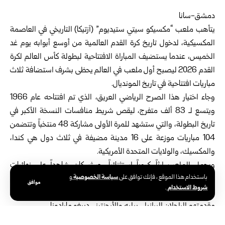
دمشق-سانا‏
يتأهب
ملعب “مكسيكو سيتي ستيديوم”
(آزتيكا) التاريخي ‏في العاصمة
المكسيكية، لدخول تاريخ كرة القدم العالمية ‏من أوسع أبوابه يوم غد
الخميس، عندما يستضيف ‏المباراة الافتتاحية لبطولة كأس العالم لكرة
القدم 2026 ‏ليصبح أول ملعب في العالم يحظى بشرف استضافة ‏ثلاث
مباريات افتتاحية في تاريخ المونديال‎.‎
وجاء اختيار هذا الصرح الرياضي العريق، الذي تم ‏افتتاحه عام 1966
ويتسع لـ 83 ألف متفرج، ليقص ‏شريط منافسات النسخة الأكبر في
تاريخ البطولة، والتي ‏ستشهد للمرة الأولى مشاركة 48 منتخباً وتتضمن
104 ‏مباريات موزعة على 16 مدينة مضيفة في ثلاث دول ‏هي كندا،
والمكسيك، والولايات المتحدة الأمريكية‎.‎
ويحمل الملعب إرثاً كروياً استثنائياً، حيث كان شاهداً ‏على نهائيات
سياسة الخصوصية
باستخدام هذا الموقع ، فإنك توافق على
و
ومباريات الافتتاح لبطولتي كأس العالم ‏عامي 1970 و1986، وسطرت
موافق
شروط الاستخدام
.
فوق عشبه الأخضر ‏إبداعات أساطير اللعبة وعمالقتها عبر التاريخ، وفي
‏مقدمتهم الراحلان البرازيلي بيليه والأرجنتيني دييغو ‏مارادونا‎.‎
وسيحظى المنتخب المكسيكي بامتياز خوض مبارياته ‏الثلاث في دور