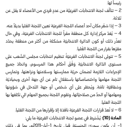
رئيساً لها.
2 – تتآلّف لجنة الانتخابات الفرعِيَّة من عددٍ فردي من الأعضاء لا يقل عن
ثلاثة.
3 – إذا شغَر مكان أحد أعضاء اللجنة الفرعيّة تعين اللجنة العْليا بديلاً عنه.
4 – يُعَدّ مركز إدارة كل منطقة مقراً للجنة الانتخابات الفرعيّة، وفي حال
تعذّر ذلك أو كون الدائرة الانتخابيّة مشكلة من أكثر من منطقة يحدّد
مقرّها بقرار من اللجنة العُليا.
5 – تتولى لجنةٌ الانتخابات الفرعيّةُ تنظيم انتخابات مجلس الشّعب على
مستوى الدّائرة ‏الانتخابيّة وَفْقَ أحكام هذا المرسوم، واتخاذ جميع
الإجراءات اللازمة لضمان حريّة ممارستها وسلامتها ونزاهتها، وتمارس
اللجنة مهامها واختصاصاتها باستقلالٍ تام عن أي جهة أخرى وبحياديّة
وشفافيّة تامّة. ويُحظر على أي شخص أو جهة التَدخل في شؤونها
ومهامها أو الحدٌ من صلاحيّاتها، وتقوم اللجنة بجميع المهام الي تكلفها بها
اللجنة العليا.
6 – لا تُعدّ قرارات اللجنة الفرعيّة نافذة إلا بإقرارها من اللجنة العْليا.
‏المادة (10):‏
يُشْترط في عضو لجنة الانتخابات الفرعيّة ما يلي:
‎1-‏ أن يكون سوريّ الجنسيّة قبل تاريخ 1-أيار-2011م، بما في ذلك