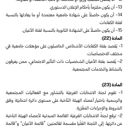
12‏- ألا يشغل منصب وزير، أو محافظ، أو نائب أحدهما، أو معاونه.
13-‏ أن يكون ملتزماً بأحكام الإعلان الدستوري.
14-‏ أن يكون حاصلاً على شهادة جامعية معتمدة أو ما يعادلها بالنسبة
لفئة ‏الكفاءات.
15- أن يكون حاصلاً على الشهادة الثانوية بالنسبة لفئة الأعيان.
‏المادة (22):
1-‏ يُقصد بفئة الكفاءات الأشخاص الحاصلون على مؤهلات جامعية في
مختلف ‏الاختصاصات.
2- يُقصد بفئة الأعيان الشخصيات ذات التأثير الاجتماعي، ممن يعرفون
بالنشاط ‏والخدمات المجتمعية.
المادة (23):
1- تقوم لجنة الانتخابات الفرعيّة بالتشاور مع الفعاليات المجتمعية
والرسمية باختيار أعضاء الهيئة النّاخبة على مستوى دائرة انتخابيّة وفق
الشروط والإجراءات المقَرّرة.
2- ترفع لجنةُ الانتخاباتِ الفرعيّة القائمة المبدئية لأعضاء الهيئة الناخبة
عن دائرتها، إلى اللجنة العُلْيا مقسمة لقائمتين: “قائمة الأعيان” و”قائمة