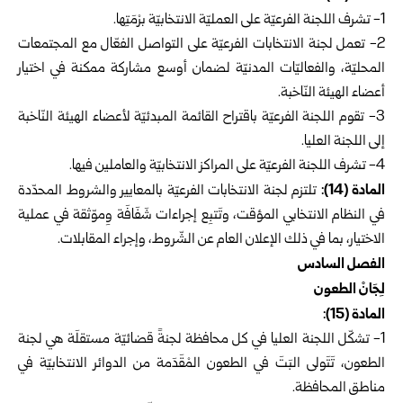
1- تشرف اللجنة الفرعيّة على العمليّة الانتخابيّة برْمَتِها.
‏2- تعمل لجنة الانتخابات الفرعيّة على التواصل الفعّال مع المجتمعات
المحليّة، ‏والفعاليّات المدنيّة لضمان أوسع مشاركة ممكنة في اختيار
أعضاء الهيئة النّاخبة.
‏3- تقوم اللجنة الفرعيّة باقتراح القائمة المبدئيّة لأعضاء الهيئة النّاخبة
إلى اللجنة العليا.
4- تشرف اللجنة الفرعيّة على المراكز الانتخابيّة والعاملين فيها.
المادة (14):
تلتزم لجنة الانتخابات الفرعيّة بالمعايير والشروط المحدّدة
في النظام الانتخابي المؤقت، وتَتبِع إجراءات شَفَافَة وِموّثقة في عملية
الاختيار، بما في ذلك الإعلان العام عن الشّروط، وإجراء المقابلات.
الفصل السادس
لِجَانْ الطعون
المادة (15):
1-‏ تشكّل اللجنة العليا في كل محافظة لجنةً قضائيّة مستقلَة هي لجنة
الطعون، تَتَولى البَتَ في الطعون المْقَدَمة من الدوائر الانتخابيّة في
مناطق المحافظة.