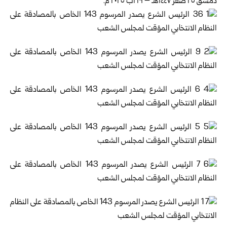
دمشق ٢٥ صفر ١٤٤٧هـ – ١٩ آب ٢٠٢٥ م.