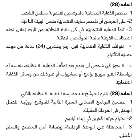
‏المادة (28):
1-‏ تنحصر الدّعاية الانتخابيّة بالمرشحينَ لعضوية مجلس الشعب.
2-‏ على المرشّح أن تنْحَصر دعايته الانتخابيّة ضمن الهيئة الناخبّة.
3- تبدأ الدّعاية الانتخابيّة في كل دائرة انتخابيّة من تاريخ إعلان لجنة
الانتخابات الفرعيّة قائمة المرشّحين النهائيّة.
تتوقَفْ الدّعَاية الانتخابيّة قبل أربع وعشرين (24) ساعة من موعد
عمليّة الاقتراع.
لا يجوز لأي شخص أن يقوم بعد توقّف الدّعاية الانتخابيّة، بنفسه أو
بواسطة الغير، بتوزيع برامج أو منشوراتٍ أو غير ذلك من وسائل الدّعَاية
الانتخابيّة.
‏المادة (29):
يلتزم المرشّح عند ممارسة الدّعَاية الانتخابيّة بالآتي:
1-‏ تضمين البرنامج الانتخابي السيرة الذّاتيةَ للمرشّح، ورؤيته للعمل
الوطني في المرحلة المقبلة.
2- احترام حريّة الآخرين في إبداء آرائهم.
3- المحافظة على الوحدة الوطنيّة، وصيانة أمن المجتمع والسلم
الأهلي.