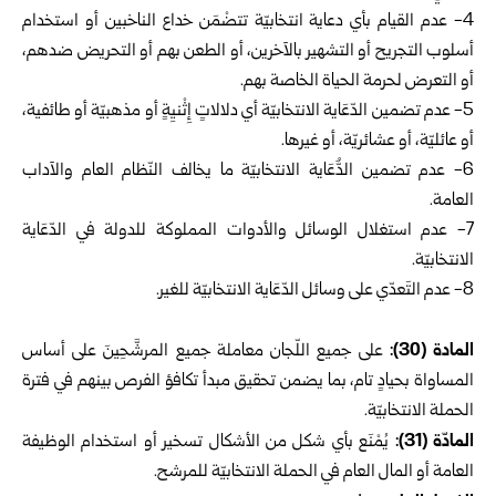
‏4- عدم القيام بأي دعاية انتخابيّة تتضْمَن خداع الناخبين أو استخدام
أسلوب التجريح أو التشهير بالآخرين، أو الطعن بهم أو التحريض ضدهم،
أو التعرض لحرمة الحياة الخاصة بهم.
‏5- عدم تضمين الدّعَاية الانتخابيّة أي دلالاتٍ إِثْنيِةٍ أو مذهبيّة أو طائفية،
أو عائليّة، أو عشائريّة، أو غيرها.
6- عدم تضمين الدٌّعَاية الانتخابيّة ما يخالف النّظام العام والآداب
العامة.
7- عدم استغلال الوسائل والأدوات المملوكة للدولة في الدّعَاية
الانتخابيّة.
8- عدم التَعدّي على وسائل الدّعَاية الانتخابيّة للغير.
المادة (30):
على جميع اللّجان معاملة جميع المرشَّحِينَ على أساس
المساواة بحيادٍ تام، بما يضمن تحقيق مبدأ تكافؤ الفرص بينهم في فترة
الحملة الانتخابيّة.
المادّة (31):
يُمْنَع بأي شكل من الأشكال تسخير أو استخدام الوظيفة
العامة أو المال العام في الحملة الانتخابيّة للمرشح.