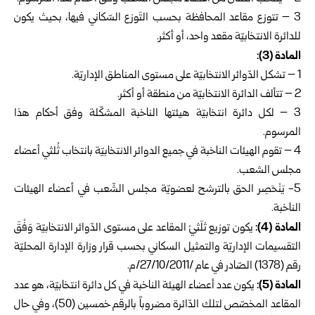
3 – تتوزع مقاعد المحافظة بحسب التَوزع السّكاني فيها، بحيث يكون
للدائرة الانتخابيّة مقعد واحد، أو أكثر.
المادة (3):
1 – تشكل الدّوائر الانتخابيّة على مستوى المناطق الإداريّة.
2 – تتألف الدائرة الانتخابيّة من منطقة أو أكثر.
3 – لكل دائرة انتخابيّة هيئتها الناخبة المشكّلة وفق أحكام هذا
المرسوم.
4 – تقوم الهيئات الناخبة في جميع الدوائر الانتخابيّة بانتخاب ثُلثي أعضاء
مجلس الشعب.
5- يَنْحَصِر الحق بالترشح لعضويّة مجلس الشّعب في أعضاء الهيئات
الناخبة.
المادة (4):
يكون توزيع ثلَثيْ المقاعد على مستوى الدّوائر الانتخابيّة وَفْقَ
التقسيمات الإداريّة والتمثيل السكاني بحسب قرار وزارة الإدارة المحليّة
رقم (1378) الصّادر في عام /27/10/2011/م.‏
المادة (5):
يكون عدد أعضاء الهيئة الناخبة في كل دائرة انتخابيّة، هو عدد
المقاعد المخصّص لتلك الدّائرة مضروباً بالرقم خمسين (50)، وفي حال