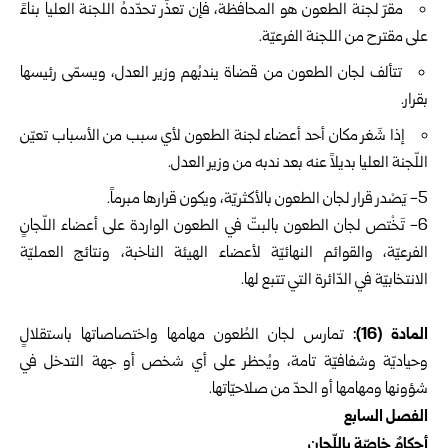
مقرّ لجنة الطعون هو المحافظة، فإن تعذّر تحدّدهُ اللجنة العليا بناءً
على مقترح من اللجنة الفرعيّة.
تتألف لجان الطعون من قضاة يندبُهم وزير العدل، ويسمّى رئيسها
بقرار.
إذا شَغر مكان أحد أعضاء لجنة الطعون لأي سبب من الأسباب تعيّن
اللّجنة العليا بديلاً عنه بعد ندبه من وزير العدل.
5- يَصْدر قرار لجان الطعون بالأكثريّة، ويكون قرارها مبرماً.
6- تَخْتص لجان الطعون بالبتّ في الطعون الواردة على أعضاء اللّجانٍ
الفرعيّة، والقوائم النهائيّة لأعضاء الهيئة الناخبة، ونتائج العمليّة
الانتخابيّة في الدّائرة التي تتبع لها.
المادة (16):
تمارس لجان الطُعون مهامها واختصاصاتها باستقلالٍ
وحياديّة وشفافيّة تامة، ويُحظر على أي شخص أو جهة التدخل في
شؤونها ومهامها أو الحدّ من صلاحيّاتها.
الفصل السابع
أحكامٌ خاصّة باللّجان