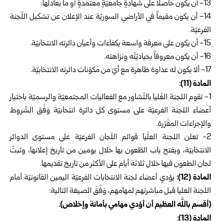
13-‏ أن يكون حاصلاً على شهادةٍ جامعيّةٍ معتمَدةٍ أو ما يعادلها.
14- أن يكون مقيماً في الأراضي السوريّة عند الإعلان عن تشكيل اللّجنة
الفرعيّة.
15‏- أن يكون على معرفة واسعة بكفاءات وأعيان دائرته الانتخابيّة.
16- أن يكون معروفاً بحياديّتّه ونزاهته.
17‏- ألا يكون له عداوة ظاهرة مع أيّ من مكوّنات دائرته الانتخابيّة.
‏المادة (11):‏
1-‏ تقوم اللجنة العُليا بالتّشاور مع الفعاليات المجتمعيّة والرسميّة باختيار
أعضاء اللجنة الفرعيّة على مستوى كل دائرة انتخابيّة وَفْق الشّروط
والإجراءات المقَرّرة.
2- تعلن اللجنة العلْيا قوائم اللَجان الفرعيّة على مستوى الدوائر
الانتخابيّة، ويفتح باب الطّعون بها خلال يومين من تاريخ إعلانها، وتبتّ
لجان الطعون فيها خلال ثلاثة أيام على الأكثر من تاريخ تقديمها.
المادة (12):
يؤدي أعضاء لجنة الانتخابات الفرعيّة اليمين القانونيّة أمام
اللجنة العليا قبل مباشرتهم لمهامهم، وَفْقَ الصيغة التالية:
(أقسم بالله العظيم أن أؤدي مهامي بأمانة وإخلاص).
المادة (13):