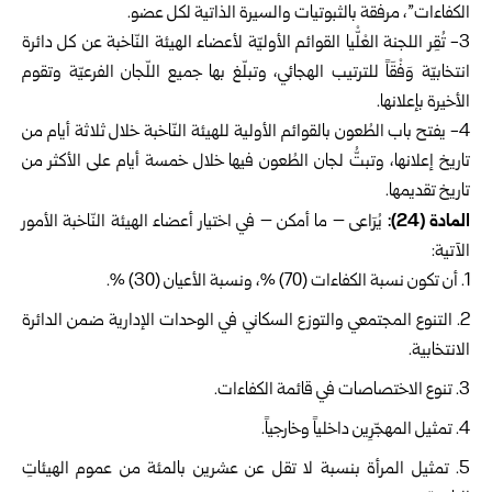
الكفاءات”، مرفقة بالثبوتيات والسيرة الذاتية لكل عضو.
3- تُقِر اللجنة العْلّْيا القوائم الأوليّة لأعضاء الهيئة النّاخبة عن كل دائرة
انتخابيّة وَفْقَاً للترتيب الهجائي، وتبلّغ بها جميع اللّجان الفرعيّة وتقوم
الأخيرة بإعلانها.
4- يفتح باب الطُعون بالقوائم الأولية للهيئة النّاخبة خلال ثلاثة أيام من
تاريخ إعلانها، وتبتُّ لجان الطُعون فيها خلال خمسة أيام على الأكثر من
تاريخ تقديمها.
المادة (24):
يُرَاعى – ما أمكن – في اختيار أعضاء الهيئة النّاخبة الأمور
الآتية:
أن تكون نسبة الكفاءات (70) %، ونسبة الأعيان (30) %.
التنوع المجتمعي والتوزع السكاني في الوحدات الإدارية ضمن الدائرة
الانتخابية.
تنوع الاختصاصات في قائمة الكفاءات.
تمثيل المهجّرِين داخلياً وخارجياً.
تمثيل المرأة بنسبة لا تقل عن عشرين بالمئة من عموم الهيئاتِ