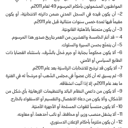
المواطنون المشمولون بأحكام المرسوم 49 لعام 2011م.
2-‏ أن يكون قيده في السجل المدني ضمن دائرته الانتخابيّة، أو يكون
مقيماً فيها لمدة خمس سنوات متتالية قبل عام 2011م.
4 – قد أتمّ الخامسة والعشرين من العمر بتاريخ صدور هذا المرسوم.
5- أن يتمتّع بحسن السيرة والسلوك.
6- ألا يكون محكوماً بجناية أو جرم مُخلّ بالشَّرف، باستثناء القضايا ذات
الطابع السياسي أو الأمني.
7- ألا يكون قد ترشح للانتخابات الرئاسيّة بعد عام 2011م.‏
8- لم يسبق له أن كان عضواً في مجلس الشّعب أو مرشحاً له في الفترة
ما بعد عام 2011م،‏ إلا إذا أثبت انشقاقه.
9- ألا يكون من داعمي النظام البائد والتنظيمات الإرهابيّة بأي شكل من
الأشكال، وألا يكون من دعاة الانفصال والتقسيم أو الاستقواء بالخارج.
10- ألا يكون منتسباً للقوات المسلحة أو الأجهزة الأمنيّة.
11- ألا يشغل منصب وزير، أو محافظ، أو نائب أحدهما، أو معاونه.
12- أن يكون ملتزماً بأحكام الإعلان الدستوري.