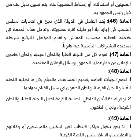
المعينين أو استقالته، أو إسقاط العضوية عنه، يتم تعيين بديل عنه من
قبل رئيس الجمهورية.
المادة (46):
يُعد العامل في الدولة الذي نجح في انتخابات مجلس
الشعب في إجازة بلا أجر طيلة فترة عضويته، وتدخل هذه الخدمة في
خدمته الفعلية وحساب المعاش والقدم المؤهل للترفيع شريطة
تسديده الاشتراكات التأمينية عنه قانوناً.
المادة (47)
: تقوم كل من اللجنة العليا واللجان الفرعية ولجان الطعون
بالإعلان عن مقار عملها للجمهور بوسائل الإعلان المعتمدة.
المادة (48):
تقوم الجهات العامة بتقديم المساعدة، والقيام بكل ما تطلبه اللجنةُ
العُلْيا واللجانُ الفرعية، ولجان الطعون في سبيل القيام بمهامها.
توفر قيادة الأمن الداخلي الحماية اللازمة لعمل اللجنة العليا، واللجان
الفرعية، ولجان الطعون.
المادة (49):
لا يجوز دخول مراكز الانتخاب لغير الناخبين والمرشحين أو وكلائهم
والإعلاميين، إلا بإذن رئيس اللجنة الفرعية.