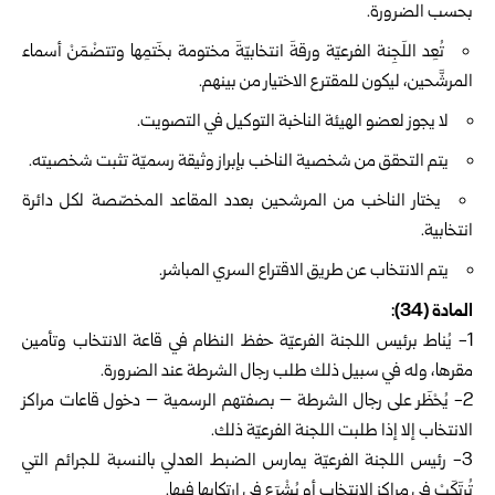
بحسب الضرورة.
تُعِد اللَجِنة الفرعيّة ورقةَ انتخابيّةَ مختومة بخَتمِها وتتضْمَنْ أسماء
المرشَّحين، ليكون للمقترع الاختيار من بينهم.
لا يجوز لعضو الهيئة الناخبة التوكيل في التصويت.
يتم التحقق من شخصية الناخب بإبراز وثيقة رسميّة تثبت شخصيته.
يختار الناخب من المرشحين بعدد المقاعد المخصّصة لكل دائرة
انتخابية.
يتم الانتخاب عن طريق الاقتراع السري المباشر.
المادة (34):
1-‏ يُناط برئيس اللجنة الفرعيّة حفظ النظام في قاعة الانتخاب وتأمين
مقرها، وله في سبيل ذلك طلب رجال الشرطة عند الضرورة.
2- يُحْظَر على رجال الشرطة – بصفتهم الرسمية – دخول قاعات مراكز
الانتخاب إلا إذا طلبت اللجنة الفرعيّة ذلك.
3- رئيس اللجنة الفرعيّة يمارس الضبط العدلي بالنسبة للجرائم التي
تُرتَكَبْ في مراكز الانتخاب أو يُشْرَع في ارتكابها فيها.