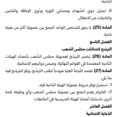
الناخبة.
تمثيل ذوي الشُهداءِ ومصابي الثورة وِذْوِي الإعاقة والناجين
والناجيات من الاعتقال.
المادة (25):
لا يجوز للشخص الواحد الجمع بين عضويّة أكثر من هيئة
ناخبة.
الفصل التاسع
الترشح لانتخابات مجلس الشعب
المادة (26):
يُحْصَر التَرشُحُ لعضويّة مجلس الشّعب بأعضاء الهيئات
النّاخبة المعتمدة في القوائم النهائيّة، وضمن دوائرهم الانتخابيّة.
المادة (27):
تعتمد اللّجنَةُ العليا نموذجاً لطلب التَرَشُح، ويُقرّ المُرشَح فيه
بما يلي:
1-‏ استمرار توفر شروط عضويّة الهيئة الناخبة فيه.
2‏- الالتزام بعدم الجمع بين عضويّة مجلس الشعب وأي وظيفة عامة
أخرى، باستثناء أعضاء الهيئة التدريسية في الجامعات.
‏الفصل العاشر
الدّعاية الانتخابية