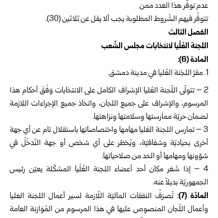
عدم توفّر هذا العدد ممن
تتوفُر فيهم الشُروط المطلوبة يجب ألا يقل عن ثلاثين (30).
الفصل الثالث
اللجنة العُلْيا لانتخابات مجلس الشّعب
المادة (6):
مقرّ اللجْنة العُليا في مدينة دمشق.
‏2 – تتولّى اللّجنة العُليا الإشراف الكامل على الانتخابات وَفْقَ أحكام هذا
المرسوم، والإشراف على جميع اللجان، واتخاذ جميع الإجراءات اللازمة
لضمان حريّة ممارستها وسلامتها ونزاهتها.
‏3 – تمارس اللجنة العْليا مهامها واختصاصاتها باستقلال تام عن أي جهة
أخرى بحياديّة وشفافيّة، ويُحَظر على أي شخص أو جهة التّدخْلُ في
شؤونها ومهامها أو الحد من صلاحياتها.
4 – إذا شَغر مكان أحد أعضاء اللجنة العُلْيا المشكّلة يعيّن رئيس
الجمهوريّة بديلاً عنه.
‏المادّة (7):
تُصرَفُ النفقات الماليّة اللّازمة لسير أعمال اللجنة العليا
وأعمال اللّجان المنصوص عليها في هذا المرسوم من المُوَازنة العامة