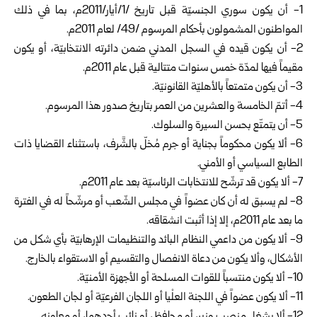
1-‏ أن يكون سوري الجنسيّة قبل تاريخ /1/أيار/2011م،‏ بما في ذلك
المواطنون المشمولون بأحكام المرسوم /49/ لعام 2011م.
2- أن يكون قيده في السجل المدني ضمن دائرته الانتخابيّة، أو يكون
مقيماً فيها لمدّة خمس سنوات متتالية قبل عام 2011م.‏
3- أن يكون متمتعاً بالأهليّة القانونيّة.
4- أتمّ الخامسة والعشرين من العمر بتاريخ صدور هذا المرسوم.
5- أن يتمتّع بحسن السيرة والسلوك.
6- ألا يكون محكوماً بجناية أو جرم مُخلّ بالشَّرف، باستثناء القضايا ذات
الطابع السياسي أو الأمني.
7- ألا يكون قد ترشّح للانتخابات الرئاسيّة بعد عام 2011م.‏
8- لم يسبق له أن كان عضواً في مجلس الشّعب أو مرشّحاً له في الفترة
ما بعد عام 2011م، إلا إذا أثبت انشقاقه.
9- ألا يكون من داعمي النظام البائد والتنظيمات الإرهابيّة بأي شكل من
الأشكال، وألا يكون من دعاة الانفصال والتقسيم أو الاستقواء بالخارج.
10-‏ ألا يكون منتسباً للقوات المسلحة أو الأجهزة الأمنيّة.
11-‏ ألا يكون عضواً في اللجنة العلْيا أو اللجان الفرعيّة أو لجان الطعون.