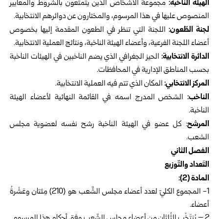
الهيئة الناخبة:
مجموعة الأشخاص الذين يتمتعون بالشروط والمعايير
المنصوص عليها في هذا المرسوم، والمختارون عن دوائرهم الانتخابية.
لجنة الطّعون:
اللجنة التي تنظر في الطعون المقدمة إليها بخصوص
أعضاء اللجنة الفرعية، وأعضاء الهيئة الناخبة، ونتائج العملية الانتخابية.
الدائرة الانتخابية:
الحيز الجغرافي الذي يضم الناخبين في الهيئات الناخبة
بحسب المناطق الإدارية في المحافظات.
المركز الانتخابي:
المكان الذي تتم فيه العملية الانتخابية.
الناخب:
الشخص المدرج اسمه في القائمة النهائية لأعضاء الهيئة
الناخبة.
المرشح
: كل عضو في الهيئة الناخبة رشح نفسه لعضوية مجلس
الشعب.
الفصل الثاني
التَعداد والتّوزيع
المادة (2):
‎1- المجموع الكليّ لعدد أعضاء مجلس الشَّعب هو (210) مِئتان وعَشْرةُ
أعضاء.
2 – يُنتَخْب الثُلثان من أعضاء مجلس الشّعب وفق أحكام هذا المرسوم.